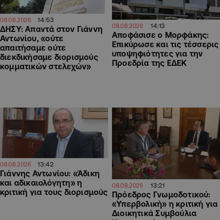
14:53
08.08.2026
14:13
08.08.2026
ΔΗΣΥ: Απαντά στον Γιάννη
Αποφάσισε ο Μορφάκης:
Αντωνίου, «ούτε
Επικύρωσε και τις τέσσερις
απαιτήσαμε ούτε
υποψηφιότητες για την
διεκδικήσαμε διορισμούς
Προεδρία της ΕΔΕΚ
κομματικών στελεχών»
13:42
08.08.2026
Γιάννης Αντωνίου: «Άδικη
και αδικαιολόγητη» η
13:21
08.08.2026
κριτική για τους διορισμούς
Πρόεδρος Γνωμοδοτικού:
«Υπερβολική» η κριτική για
Διοικητικά Συμβούλια