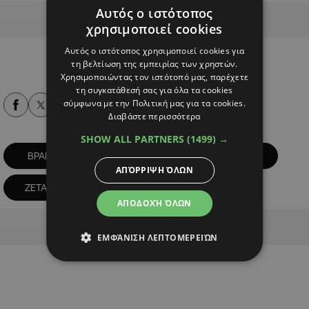
Αυτός ο ιστότοπος
Advertisement
χρησιμοποιεί cookies
Αυτός ο ιστότοπος χρησιμοποιεί cookies για
τη βελτίωση της εμπειρίας των χρηστών.
Χρησιμοποιώντας τον ιστότοπό μας, παρέχετε
τη συγκατάθεσή σας για όλα τα cookies
σύμφωνα με την Πολιτική μας για τα cookies.
Alpha Podcasts
Διαβάστε περισσότερα
SHOW ALL PARTNERS
(1499) →
ΒΡΑΒΕΙΟ
ΓΟΔΗΣΥ
ΓΥΝΑΙΚΕΣ
ΑΠΌΡΡΙΨΗ ΌΛΩΝ
ΖΕΤΑ ΑΙΜΙΛΙΑΝΙΔΟΥ
ΑΠΟΔΟΧΉ ΌΛΩΝ
Advertisement
ΕΜΦΆΝΙΣΗ ΛΕΠΤΟΜΕΡΕΙΏΝ