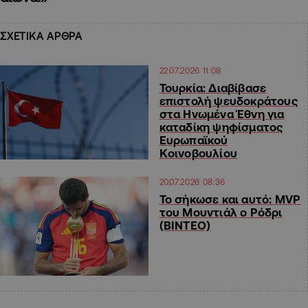
ΣΧΕΤΙΚΑ ΑΡΘΡΑ
22.07.2026 11:08
Τουρκία: Διαβίβασε
επιστολή ψευδοκράτους
στα Ηνωμένα Έθνη για
καταδίκη ψηφίσματος
Ευρωπαϊκού
Κοινοβουλίου
20.07.2026 08:36
Το σήκωσε και αυτό: MVP
του Μουντιάλ ο Ρόδρι
(ΒΙΝΤΕΟ)