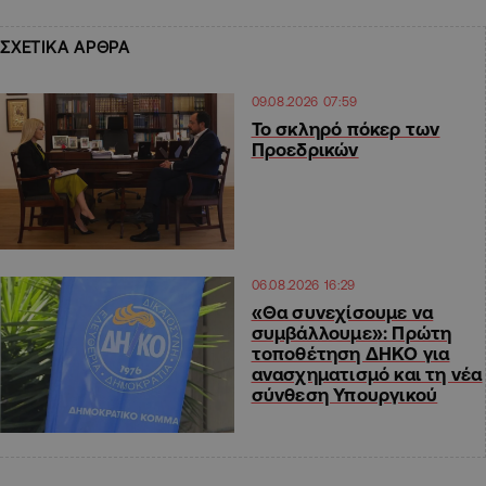
ΣΧΕΤΙΚΑ ΑΡΘΡΑ
09.08.2026 07:59
Το σκληρό πόκερ των
Προεδρικών
06.08.2026 16:29
«Θα συνεχίσουμε να
συμβάλλουμε»: Πρώτη
τοποθέτηση ΔΗΚΟ για
ανασχηματισμό και τη νέα
σύνθεση Υπουργικού