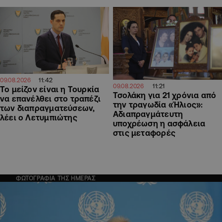
11:42
09.08.2026
11:21
09.08.2026
Το μείζον είναι η Τουρκία
Τσολάκη για 21 χρόνια από
να επανέλθει στο τραπέζι
την τραγωδία «Ήλιος»:
των διαπραγματεύσεων,
Αδιαπραγμάτευτη
λέει ο Λετυμπιώτης
υποχρέωση η ασφάλεια
στις μεταφορές
ΦΩΤΟΓΡΑΦΙΑ ΤΗΣ ΗΜΕΡΑΣ