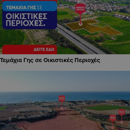
Τεμάχια Γης σε Οικιστικές Περιοχές