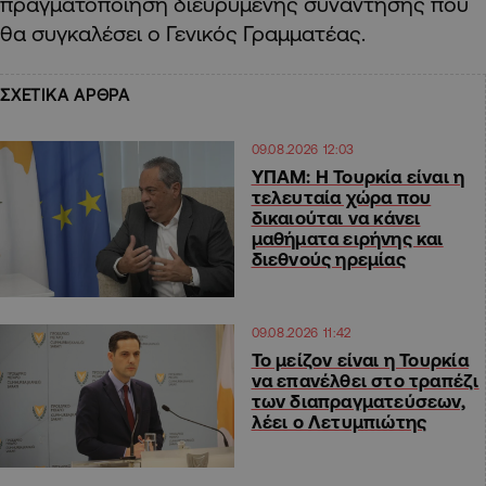
πραγματοποίηση διευρυμένης συνάντησης που
θα συγκαλέσει ο Γενικός Γραμματέας.
ΣΧΕΤΙΚΑ ΑΡΘΡΑ
09.08.2026 12:03
ΥΠΑΜ: Η Τουρκία είναι η
τελευταία χώρα που
δικαιούται να κάνει
μαθήματα ειρήνης και
διεθνούς ηρεμίας
09.08.2026 11:42
Το μείζον είναι η Τουρκία
να επανέλθει στο τραπέζι
των διαπραγματεύσεων,
λέει ο Λετυμπιώτης