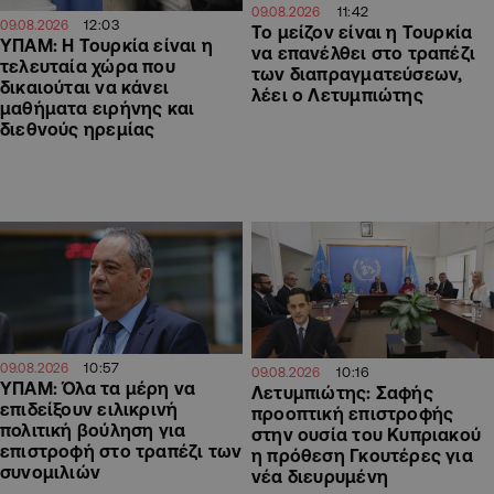
11:42
09.08.2026
12:03
09.08.2026
Το μείζον είναι η Τουρκία
ΥΠΑΜ: Η Τουρκία είναι η
να επανέλθει στο τραπέζι
τελευταία χώρα που
των διαπραγματεύσεων,
δικαιούται να κάνει
λέει ο Λετυμπιώτης
μαθήματα ειρήνης και
διεθνούς ηρεμίας
10:57
09.08.2026
10:16
09.08.2026
ΥΠΑΜ: Όλα τα μέρη να
Λετυμπιώτης: Σαφής
επιδείξουν ειλικρινή
προοπτική επιστροφής
πολιτική βούληση για
στην ουσία του Κυπριακού
επιστροφή στο τραπέζι των
η πρόθεση Γκουτέρες για
συνομιλιών
νέα διευρυμένη