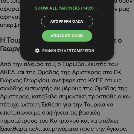
τούτοις έμειναν μέσα προβληματικά σημεία όσον
SHOW ALL PARTNERS
(1499) →
αφορά τις ευρωτουρκικές σχέσεις, που δεν μας
άφηναν κανένα περιθώριο να την
ΑΠΌΡΡΙΨΗ ΌΛΩΝ
υπερψηφίσουμε», υπογράμμισε.
ΑΠΟΔΟΧΉ ΌΛΩΝ
Η Τουρκία να μάθει και να δίνει, είπε ο
Γεωργίου
ΕΜΦΆΝΙΣΗ ΛΕΠΤΟΜΕΡΕΙΏΝ
Από την πλευρά του, ο Ευρωβουλευτής του
ΑΚΕΛ και της Ομάδας της Αριστεράς στο ΕΚ,
Γιώργος Γεωργίου, ανέφερε στο ΚΥΠΕ ότι ως
σκιώδης εισηγητής εκ μέρους της Ομάδας της
Αριστεράς, κατέβαλε σημαντική προσπάθεια και
πέτυχε ώστε η Έκθεση για την Τουρκία να
αποτυπώνει με σαφήνεια τις βασικές
παραμέτρους του Κυπριακού και να στέλνει
ξεκάθαρα πολιτικά μηνύματα προς την Άγκυρα