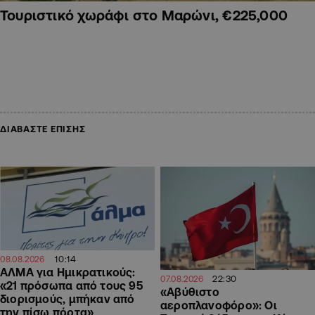
Τουριστικό χωράφι στο Μαρώνι, €225,000
ΔΙΑΒΑΣΤΕ ΕΠΙΣΗΣ
10:14
08.08.2026
ΑΛΜΑ για Ημικρατικούς:
22:30
07.08.2026
«21 πρόσωπα από τους 95
«Αβύθιστο
διορισμούς, μπήκαν από
αεροπλανοφόρο»: Οι
την πίσω πόρτα»