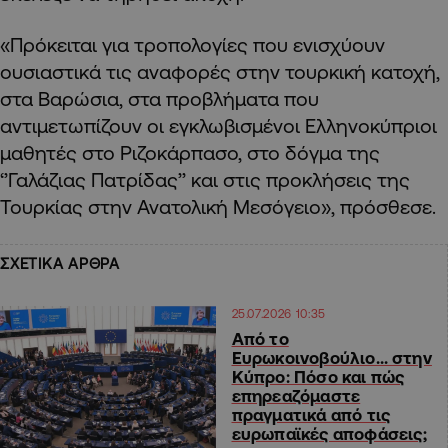
«Πρόκειται για τροπολογίες που ενισχύουν
ουσιαστικά τις αναφορές στην τουρκική κατοχή,
στα Βαρώσια, στα προβλήματα που
αντιμετωπίζουν οι εγκλωβισμένοι Ελληνοκύπριοι
μαθητές στο Ριζοκάρπασο, στο δόγμα της
‘’Γαλάζιας Πατρίδας’’ και στις προκλήσεις της
Τουρκίας στην Ανατολική Μεσόγειο», πρόσθεσε.
ΣΧΕΤΙΚΑ ΑΡΘΡΑ
25.07.2026 10:35
Από το
Ευρωκοινοβούλιο… στην
Κύπρο: Πόσο και πώς
επηρεαζόμαστε
πραγματικά από τις
ευρωπαϊκές αποφάσεις;