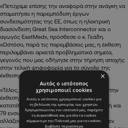
«Πετύχαμε επίσης την αναφορά στην ανάγκη να
σταματήσει η παρεμπόδιση έργων
συνδεσιμότητας της ΕΕ, όπως η ηλεκτρική
διασύνδεση Great Sea Interconnector και ο
αγωγός EastMed», πρόσθεσε ο κ. Γεάδη.
«Ωστόσο, παρά τις παρεμβάσεις μας, η έκθεση
περιλαμβάνει αρκετά προβληματικά σημεία,
γεγονός που μας οδήγησε στην τήρηση αποχής
στην τελική ψηφοφορία για το σύνολο της
×
έκθεσης», εξήγησε.
Αυτός ο ιστότοπος
χρησιμοποιεί cookies
«Τέλος, παρά την ενεργή μας συμμετοχή στην
έκθεση, αφού 1 στις 5 τροπολογίες που
Αυτός ο ιστότοπος χρησιμοποιεί cookies για
τη βελτίωση της εμπειρίας των χρηστών.
κατατέθηκαν έφερε τη δική μας υπογραφή και
Χρησιμοποιώντας τον ιστότοπό μας, παρέχετε
79 ενσωματώθηκαν στο τελικό κείμενο,
τη συγκατάθεσή σας για όλα τα cookies
αλλάζοντας άρδην την τελική του μορφή, εν
σύμφωνα με την Πολιτική μας για τα cookies.
Διαβάστε περισσότερα