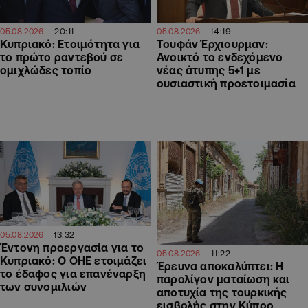
14:19
20:11
05.08.2026
05.08.2026
Τουφάν Έρχιουρμαν:
Κυπριακό: Ετοιμότητα για
Ανοικτό το ενδεχόμενο
το πρώτο ραντεβού σε
νέας άτυπης 5+1 με
ομιχλώδες τοπίο
ουσιαστική προετοιμασία
13:32
05.08.2026
Έντονη προεργασία για το
11:22
05.08.2026
Κυπριακό: Ο ΟΗΕ ετοιμάζει
Έρευνα αποκαλύπτει: Η
το έδαφος για επανέναρξη
παρολίγον ματαίωση και
των συνομιλιών
αποτυχία της τουρκικής
εισβολής στην Κύπρο