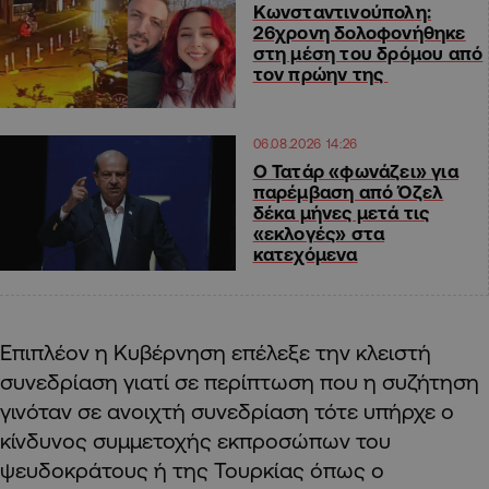
Κωνσταντινούπολη:
26χρονη δολοφονήθηκε
στη μέση του δρόμου από
τον πρώην της
06.08.2026 14:26
Ο Τατάρ «φωνάζει» για
παρέμβαση από Όζελ
δέκα μήνες μετά τις
«εκλογές» στα
κατεχόμενα
Επιπλέον η Κυβέρνηση επέλεξε την κλειστή
συνεδρίαση γιατί σε περίπτωση που η συζήτηση
γινόταν σε ανοιχτή συνεδρίαση τότε υπήρχε ο
κίνδυνος συμμετοχής εκπροσώπων του
ψευδοκράτους ή της Τουρκίας όπως ο