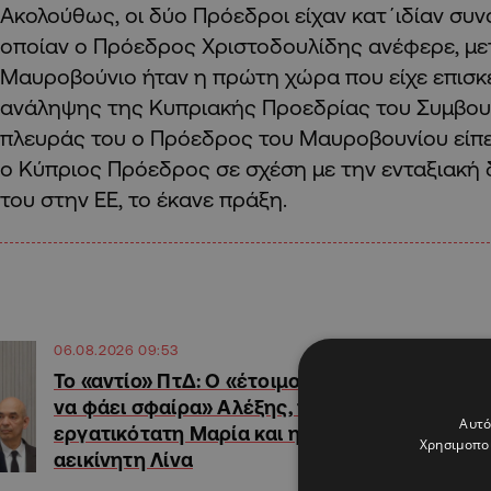
Ακολούθως, οι δύο Πρόεδροι είχαν κατ΄ιδίαν συ
οποίαν ο Πρόεδρος Χριστοδουλίδης ανέφερε, μετ
Μαυροβούνιο ήταν η πρώτη χώρα που είχε επισκ
ανάληψης της Κυπριακής Προεδρίας του Συμβουλ
πλευράς του ο Πρόεδρος του Μαυροβουνίου είπε
ο Κύπριος Πρόεδρος σε σχέση με την ενταξιακή 
του στην ΕΕ, το έκανε πράξη.
06.08.2026 09:53
Το «αντίο» ΠτΔ: Ο «έτοιμος
να φάει σφαίρα» Αλέξης, η
Αυτό
εργατικότατη Μαρία και η
Χρησιμοποι
αεικίνητη Λίνα