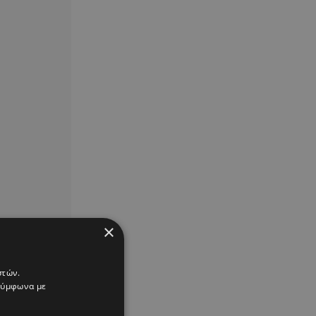
×
στών.
 σύμφωνα με