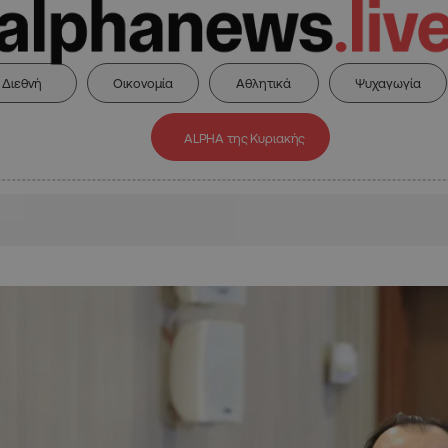
Διεθνή
Οικονομία
Αθλητικά
Ψυχαγωγία
ALPHA της Κυριακής