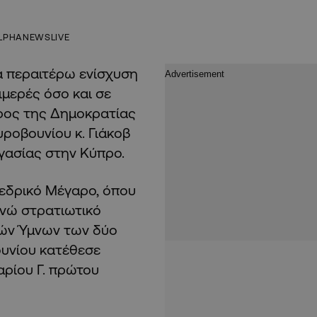
LPHANEWSLIVE
α περαιτέρω ενίσχυση
μερές όσο και σε
ρος της Δημοκρατίας
ροβουνίου κ. Γιάκοβ
ργασίας στην Κύπρο.
εδρικό Μέγαρο, όπου
ενώ στρατιωτικό
κών Ύμνων των δύο
υνίου κατέθεσε
αρίου Γ. πρώτου