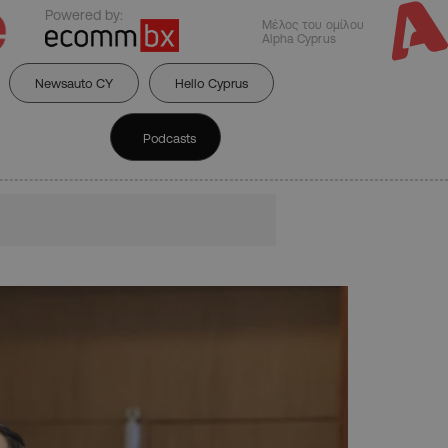
Powered by:
Μέλος του ομίλου
Alpha Cyprus
Newsauto CY
Hello Cyprus
Podcasts