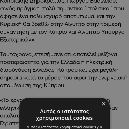
Κυπριακής Δημοκρατίας, Γιώργου Βασιλείου,
«ενός πράγματι πολύ σημαντικού πολιτικού που
άφησε ένα πολύ ισχυρό αποτύπωμα, και την
Κυριακή θα βρεθώ στην Αίγυπτο στην τριμερή
συνάντηση με τον Κύπριο και Αιγύπτιο Υπουργό
Εξωτερικών».
Ταυτόχρονα, επεσήμανε ότι αποτελεί μείζονα
προτεραιότητα για την Ελλάδα η ηλεκτρική
διασύνδεση Ελλάδας-Κύπρου και έχει μεγάλη
σημασία κατά το μέρος που αίρει την ενεργειακή
απομόνωση της Κύπρου.
«Το έργο το στηρίζει και το έχει στηρίξει η
×
ελληνική πλευρά αμέριστα και χωρίς κανέναν
Αυτός ο ιστότοπος
απολύτως ενδοιασμό» σημείωσε ο κ.
χρησιμοποιεί cookies
Γεραπετρίτης.
Αυτός ο ιστότοπος χρησιμοποιεί cookies για