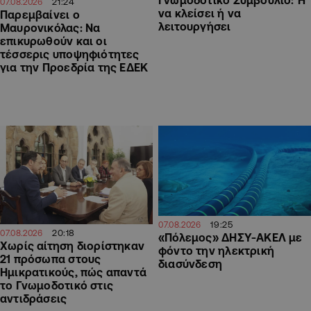
Γνωμοδοτικό Συμβούλιο: Ή
21:24
07.08.2026
να κλείσει ή να
Παρεμβαίνει ο
λειτουργήσει
Μαυρονικόλας: Να
επικυρωθούν και οι
τέσσερις υποψηφιότητες
για την Προεδρία της ΕΔΕΚ
19:25
07.08.2026
20:18
07.08.2026
«Πόλεμος» ΔΗΣΥ-ΑΚΕΛ με
Χωρίς αίτηση διορίστηκαν
φόντο την ηλεκτρική
21 πρόσωπα στους
διασύνδεση
Ημικρατικούς, πώς απαντά
το Γνωμοδοτικό στις
αντιδράσεις