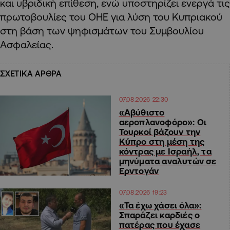
και υβριδική επίθεση, ενώ υποστηρίζει ενεργά τις
πρωτοβουλίες του ΟΗΕ για λύση του Κυπριακού
στη βάση των ψηφισμάτων του Συμβουλίου
Ασφαλείας.
ΣΧΕΤΙΚΑ ΑΡΘΡΑ
07.08.2026 22:30
«Αβύθιστο
αεροπλανοφόρο»: Οι
Τουρκοί βάζουν την
Κύπρο στη μέση της
κόντρας με Ισραήλ, τα
μηνύματα αναλυτών σε
Ερντογάν
07.08.2026 19:23
«Τα έχω χάσει όλα»:
Σπαράζει καρδιές ο
πατέρας που έχασε