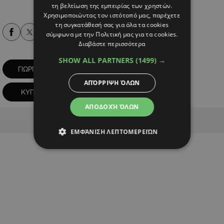
τη βελτίωση της εμπειρίας των χρηστών.
Χρησιμοποιώντας τον ιστότοπό μας, παρέχετε
τη συγκατάθεσή σας για όλα τα cookies
Alpha Podcasts
σύμφωνα με την Πολιτική μας για τα cookies.
Διαβάστε περισσότερα
SHOW ALL PARTNERS
(1499) →
ΓΙΩΡΓΟΣ ΓΕΡΑΠΕΤΡΙΤΗΣ
ΕΛΛΑΔΑ
ΑΠΌΡΡΙΨΗ ΌΛΩΝ
ΚΥΠΡΟΣ
ΠΟΛΙΤΙΚΗ
ΑΠΟΔΟΧΉ ΌΛΩΝ
Advertisement
ΕΜΦΆΝΙΣΗ ΛΕΠΤΟΜΕΡΕΙΏΝ