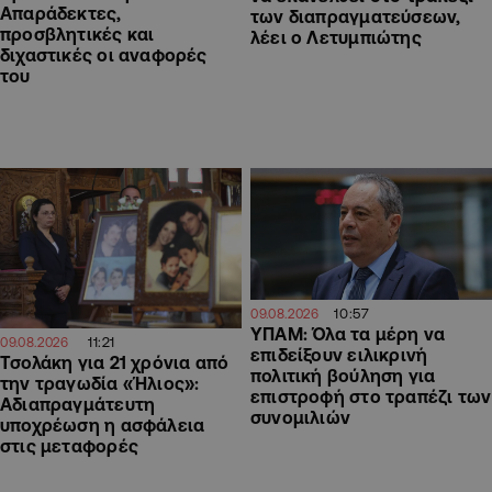
Απαράδεκτες,
των διαπραγματεύσεων,
προσβλητικές και
λέει ο Λετυμπιώτης
διχαστικές οι αναφορές
του
10:57
09.08.2026
ΥΠΑΜ: Όλα τα μέρη να
11:21
09.08.2026
επιδείξουν ειλικρινή
Τσολάκη για 21 χρόνια από
πολιτική βούληση για
την τραγωδία «Ήλιος»:
επιστροφή στο τραπέζι των
Αδιαπραγμάτευτη
συνομιλιών
υποχρέωση η ασφάλεια
στις μεταφορές