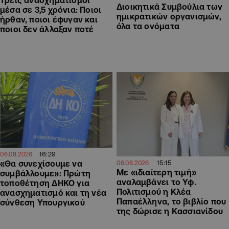
Τρεις ανασχηματισμοί
Διοικητικά Συμβούλια των
μέσα σε 3,5 χρόνια: Ποιοι
ημικρατικών οργανισμών,
ήρθαν, ποιοι έφυγαν και
όλα τα ονόματα
ποιοι δεν άλλαξαν ποτέ
16:29
06.08.2026
«Θα συνεχίσουμε να
15:15
06.08.2026
Με «ιδιαίτερη τιμή»
συμβάλλουμε»: Πρώτη
αναλαμβάνει το Υφ.
τοποθέτηση ΔΗΚΟ για
Πολιτισμού η Κλέα
ανασχηματισμό και τη νέα
Παπαέλληνα, το βιβλίο που
σύνθεση Υπουργικού
της δώρισε η Κασσιανίδου