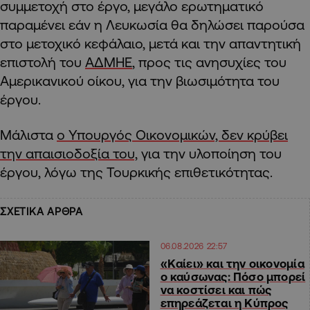
συμμετοχή στο έργο, μεγάλο ερωτηματικό
παραμένει εάν η Λευκωσία θα δηλώσει παρούσα
στο μετοχικό κεφάλαιο, μετά και την απαντητική
επιστολή του
ΑΔΜΗΕ
, προς τις ανησυχίες του
Αμερικανικού οίκου, για την βιωσιμότητα του
έργου.
Μάλιστα
ο Υπουργός Οικονομικών, δεν κρύβει
την απαισιοδοξία του,
για την υλοποίηση του
έργου, λόγω της Τουρκικής επιθετικότητας.
ΣΧΕΤΙΚΑ ΑΡΘΡΑ
06.08.2026 22:57
«Καίει» και την οικονομία
ο καύσωνας: Πόσο μπορεί
να κοστίσει και πώς
επηρεάζεται η Κύπρος