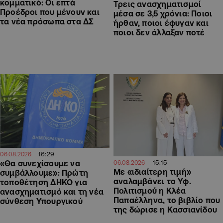
κομματικό: Οι επτά
Τρεις ανασχηματισμοί
Προέδροι που μένουν και
μέσα σε 3,5 χρόνια: Ποιοι
τα νέα πρόσωπα στα ΔΣ
ήρθαν, ποιοι έφυγαν και
ποιοι δεν άλλαξαν ποτέ
16:29
06.08.2026
«Θα συνεχίσουμε να
15:15
06.08.2026
Με «ιδιαίτερη τιμή»
συμβάλλουμε»: Πρώτη
αναλαμβάνει το Υφ.
τοποθέτηση ΔΗΚΟ για
Πολιτισμού η Κλέα
ανασχηματισμό και τη νέα
Παπαέλληνα, το βιβλίο που
σύνθεση Υπουργικού
της δώρισε η Κασσιανίδου