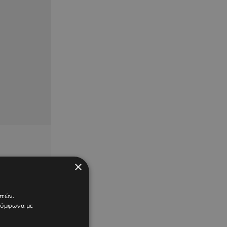
×
στών.
 σύμφωνα με