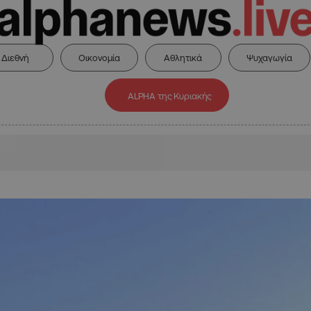
Διεθνή
Οικονομία
Αθλητικά
Ψυχαγωγία
ALPHA της Κυριακής