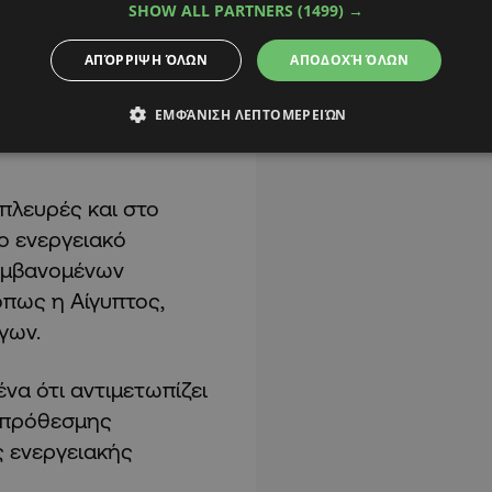
SHOW ALL PARTNERS
(1499) →
ό πλαισίου
ΑΠΌΡΡΙΨΗ ΌΛΩΝ
ΑΠΟΔΟΧΉ ΌΛΩΝ
κοιτάσματος και
ΕΜΦΆΝΙΣΗ ΛΕΠΤΟΜΕΡΕΙΏΝ
νεργειακής
πλευρές και στο
ο ενεργειακό
λαμβανομένων
πως η Αίγυπτος,
γων.
να ότι αντιμετωπίζει
οπρόθεσμης
ς ενεργειακής