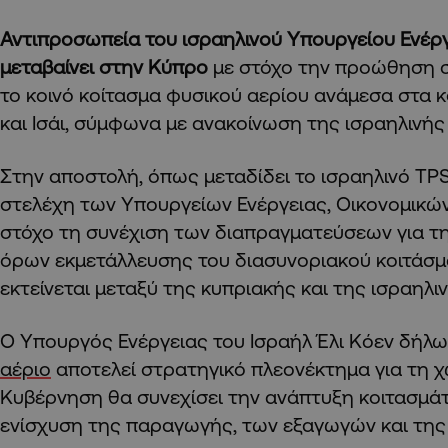
Αντιπροσωπεία του ισραηλινού Yπουργείου Ενέρ
μεταβαίνει στην Κύπρο
με στόχο την προώθηση σ
το κοινό κοίτασμα φυσικού αερίου ανάμεσα στα 
και Ισάι, σύμφωνα με ανακοίνωση της ισραηλινή
Στην αποστολή, όπως μεταδίδει το ισραηλινό TP
στελέχη των Yπουργείων Ενέργειας, Οικονομικών 
στόχο τη συνέχιση των διαπραγματεύσεων για τ
όρων εκμετάλλευσης του διασυνοριακού κοιτάσμ
εκτείνεται μεταξύ της κυπριακής και της ισραηλι
Ο Yπουργός Ενέργειας του Ισραήλ Έλι Κόεν δήλω
αέριο
αποτελεί στρατηγικό πλεονέκτημα για τη χώ
Kυβέρνηση θα συνεχίσει την ανάπτυξη κοιτασμά
ενίσχυση της παραγωγής, των εξαγωγών και της 