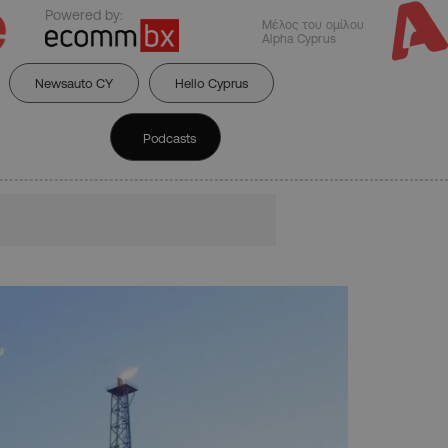
Powered by:
Μέλος του ομίλου
Alpha Cyprus
Newsauto CY
Hello Cyprus
Podcasts