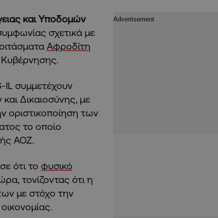
γειας και Υποδομών
υμφωνίας σχετικά με
κοιτάσματα
Αφροδίτη
ς Kυβέρνησης.
S-IL συμμετέχουν
και Δικαιοσύνης, με
ην οριστικοποίηση των
ατος το οποίο
νής ΑΟΖ.
σε ότι το
φυσικό
ρα, τονίζοντας ότι η
των με στόχο την
οικονομίας.