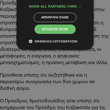
Πρόεδρος της Δημοκρατίας είπε ότι το
SHOW ALL PARTNERS
(1499) →
Καζακστάν διαδραματίζει σημαντικό ρόλο στην
περιοχή της Κεντρικής Ασίας και αποτελεί
ΑΠΌΡΡΙΨΗ ΌΛΩΝ
στρατηγικό εταίρο της ΕΕ, σημειώνοντας ότι η
Κυπριακή Προεδρία του Συμβουλίου της ΕΕ
ΑΠΟΔΟΧΉ ΌΛΩΝ
υποστηρίζει έντονα την περαιτέρω ενίσχυση της
ΕΜΦΆΝΙΣΗ ΛΕΠΤΟΜΕΡΕΙΏΝ
στρατηγικής συνεργασίας ΕΕ-Καζακστάν,
ιδιαίτερα σε τομείς όπως η συνδεσιμότητα, οι
μεταφορές, η ενέργεια, ο ψηφιακός
μετασχηματισμός, η πράσινη μετάβαση και άλλα.
Πρόσθεσε επίσης ότι συζητήθηκε και η
περαιτέρω συνεργασία των δύο χωρών σε
διεθνή φόρα.
Ο Πρόεδρος Χριστοδουλίδης είπε επίσης ότι
ενημέρωσε τον Πρόεδρο του Καζακστάν για τις