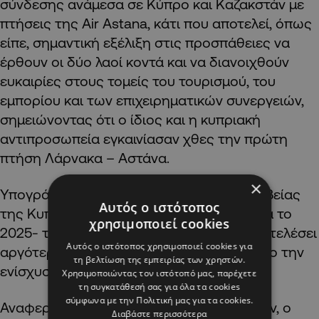
σύνδεσης ανάμεσα σε Κύπρο και Καζακστάν με
πτήσεις της Air Astana, κάτι που αποτελεί, όπως
είπε, σημαντική εξέλιξη στις προσπάθειες να
έρθουν οι δύο λαοί κοντά και να διανοιχθούν
ευκαιρίες στους τομείς του τουρισμού, του
εμπορίου και των επιχειρηματικών συνεργειών,
σημειώνοντας ότι ο ίδιος και η κυπριακή
αντιπροσωπεία εγκαινίασαν χθες την πρώτη
πτήση Λάρνακα – Αστάνα.
×
Υπογράμμισε ακόμη το άνοιγμα της Πρεσβείας
Αυτός ο ιστότοπος
της Κυπριακής Δημοκρατίας στην Αστάνα το
χρησιμοποιεί cookies
2025- τα επίσημα εγκαίνια της οποίας θα τελέσει
Αυτός ο ιστότοπος χρησιμοποιεί cookies για
αργότερα σήμερα – μια απόφαση με στόχο την
τη βελτίωση της εμπειρίας των χρηστών.
ενίσχυση των διμερών σχέσεων.
Χρησιμοποιώντας τον ιστότοπό μας, παρέχετε
τη συγκατάθεσή σας για όλα τα cookies
σύμφωνα με την Πολιτική μας για τα cookies.
Αναφερόμενος στις σχέσεις ΕΕ-Καζακστάν, ο
Διαβάστε περισσότερα