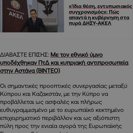
«Ίδια θέση, εντυπωσιακός
συγχρονισμός»: Πώς
απαντά η κυβέρνηση στα
πυρά ΔΗΣΥ-ΑΚΕΛ
ΔΙΑΒΑΣΤΕ ΕΠΙΣΗΣ:
Με τον εθνικό ύμνο
υποδέχθηκαν ΠτΔ και κυπριακή αντιπροσωπεία
στην Αστάνα (BINTEO)
Οι σημαντικές προοπτικές συνεργασίας μεταξύ
Κύπρου και Καζακστάν, με την Κύπρο να
προβάλλεται ως ασφαλές και πλήρως
ευθυγραμμισμένο με το ευρωπαϊκό κεκτημένο
επιχειρηματικό περιβάλλον και ως αξιόπιστη
πύλη προς την ενιαία αγορά της Ευρωπαϊκής