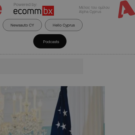
Powered by:
Μέλος του ομίλου
Alpha Cyprus
Newsauto CY
Hello Cyprus
Podcasts