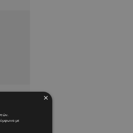
×
στών.
 σύμφωνα με