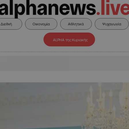
Διεθνή
Οικονομία
Αθλητικά
Ψυχαγωγία
ALPHA της Κυριακής