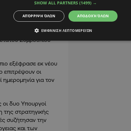
SHOW ALL PARTNERS
(1499) →
ταση στη Γάζα, καθώς
ιστικές και
ΑΠΌΡΡΙΨΗ ΌΛΩΝ
ΑΠΟΔΟΧΉ ΌΛΩΝ
περιλήφθηκαν ακόμη
 ενώ έγινε ενημέρωση
ΕΜΦΆΝΙΣΗ ΛΕΠΤΟΜΕΡΕΙΏΝ
Ανώτατου Συμβουλίου
πιο εξέφρασε εκ νέου
ο επιτρέψουν οι
ί ημερομηνία για τον
 οι δυο Υπουργοί
η της στρατηγικής
ρές συζήτησαν την
ργειας και των