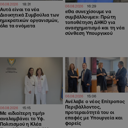
18:31
06.08.2026
16:29
06.08.2026
Αυτά είναι τα νέα
«Θα συνεχίσουμε να
Διοικητικά Συμβούλια των
συμβάλλουμε»: Πρώτη
ημικρατικών οργανισμών,
τοποθέτηση ΔΗΚΟ για
όλα τα ονόματα
ανασχηματισμό και τη νέα
σύνθεση Υπουργικού
15:06
06.08.2026
Ανέλαβε ο νέος Επίτροπος
Περιβάλλοντος,
15:15
06.08.2026
προτεραιότητά του οι
Με «ιδιαίτερη τιμή»
επαφές με Υπουργεία και
αναλαμβάνει το Υφ.
φορείς
Πολιτισμού η Κλέα