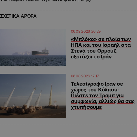
ΣΧΕΤΙΚΑ ΑΡΘΡΑ
06.08.2026 20:29
«Μπλόκο» σε πλοία των
ΗΠΑ και του Ισραήλ στα
Στενά του Ορμούζ
εξετάζει το Ιράν
06.08.2026 17:17
Τελεσίγραφο Ιράν σε
χώρες του Κόλπου:
Πιέστε τον Τραμπ για
συμφωνία, αλλιώς θα σας
χτυπήσουμε