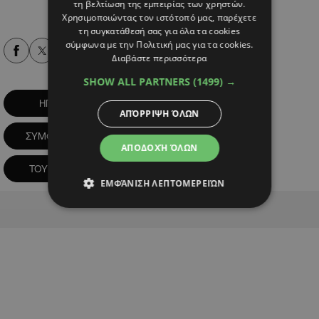
τη βελτίωση της εμπειρίας των χρηστών.
Χρησιμοποιώντας τον ιστότοπό μας, παρέχετε
τη συγκατάθεσή σας για όλα τα cookies
σύμφωνα με την Πολιτική μας για τα cookies.
Alpha Podcasts
Διαβάστε περισσότερα
SHOW ALL PARTNERS
(1499) →
ΗΠΑ
Κύπρος
ΑΠΌΡΡΙΨΗ ΌΛΩΝ
ΣΥΜΦΩΝΙΑ ΑΜΥΝΤΙΚΗΣ ΣΥΝΕΡΓΑΣΙΑΣ
ΑΠΟΔΟΧΉ ΌΛΩΝ
ΤΟΥΡΚΙΑ
ΨΕΥΔΟΚΡΑΤΟΣ
ΕΜΦΆΝΙΣΗ ΛΕΠΤΟΜΕΡΕΙΏΝ
Advertisement