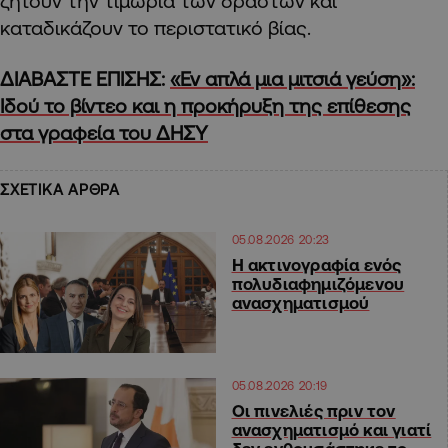
ζητούν την τιμωρία των δραστών και
καταδικάζουν το περιστατικό βίας.
ΔΙΑΒΑΣΤΕ ΕΠΙΣΗΣ:
«Εν απλά μια μιτσιά γεύση»:
Ιδού το βίντεο και η προκήρυξη της επίθεσης
στα γραφεία του ΔΗΣΥ
ΣΧΕΤΙΚΑ ΑΡΘΡΑ
05.08.2026 20:23
Η ακτινογραφία ενός
πολυδιαφημιζόμενου
ανασχηματισμού
05.08.2026 20:19
Οι πινελιές πριν τον
ανασχηματισμό και γιατί