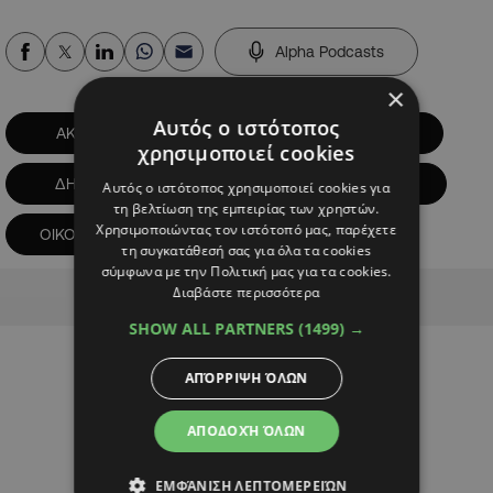
Alpha Podcasts
×
Αυτός ο ιστότοπος
ΑΚΕΛ
ΔΗΚΟ
ΔΗΠΑ
χρησιμοποιεί cookies
ΔΗΣΥ
ΕΔΕΚ
ΚΟΜΜΑΤΑ
Αυτός ο ιστότοπος χρησιμοποιεί cookies για
τη βελτίωση της εμπειρίας των χρηστών.
Χρησιμοποιώντας τον ιστότοπό μας, παρέχετε
ΟΙΚΟΛΟΓΟΙ
τη συγκατάθεσή σας για όλα τα cookies
σύμφωνα με την Πολιτική μας για τα cookies.
Advertisement
Διαβάστε περισσότερα
SHOW ALL PARTNERS
(1499) →
ΑΠΌΡΡΙΨΗ ΌΛΩΝ
ΑΠΟΔΟΧΉ ΌΛΩΝ
ΕΜΦΆΝΙΣΗ ΛΕΠΤΟΜΕΡΕΙΏΝ