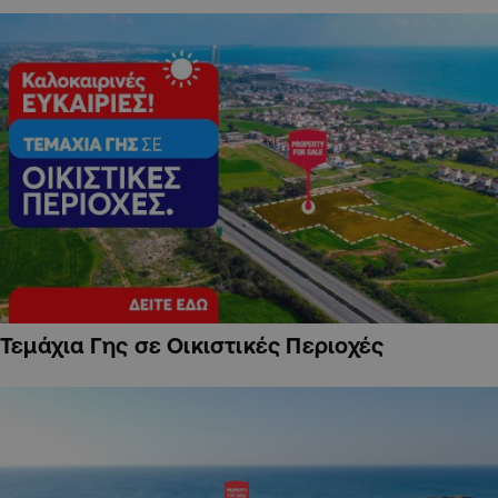
Τεμάχια Γης σε Οικιστικές Περιοχές