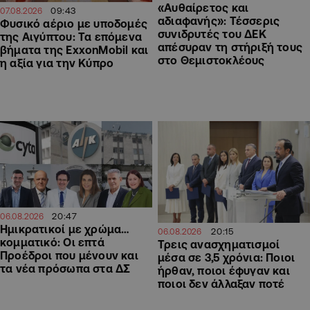
«Αυθαίρετος και
09:43
07.08.2026
αδιαφανής»: Τέσσερις
Φυσικό αέριο με υποδομές
συνιδρυτές του ΔΕΚ
της Αιγύπτου: Τα επόμενα
απέσυραν τη στήριξή τους
βήματα της ExxonMobil και
στο Θεμιστοκλέους
η αξία για την Κύπρο
20:47
06.08.2026
Ημικρατικοί με χρώμα…
20:15
06.08.2026
κομματικό: Οι επτά
Τρεις ανασχηματισμοί
Προέδροι που μένουν και
μέσα σε 3,5 χρόνια: Ποιοι
τα νέα πρόσωπα στα ΔΣ
ήρθαν, ποιοι έφυγαν και
ποιοι δεν άλλαξαν ποτέ