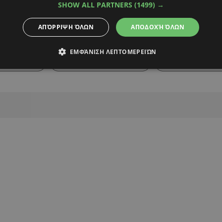
SHOW ALL PARTNERS
(1499) →
ΑΠΌΡΡΙΨΗ ΌΛΩΝ
ΑΠΟΔΟΧΉ ΌΛΩΝ
Alpha Podcasts
ΕΜΦΆΝΙΣΗ ΛΕΠΤΟΜΕΡΕΙΏΝ
ΧΡΥΣΑΝΘΟΥ
ΔΗΜΗΤΡΗΣ ΧΡΙΣΤΟΦΙΑΣ
ΚΟΥΒΕΝΤΕΣ ΣΤΟ