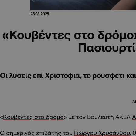
28.03.2025
«Κουβέντες στο δρόμο
Πασιουρτ
Οι λύσεις επί Χριστόφια, το ρουσφέτι κα
A
«
Κουβέντες στο δρόμο
» με τον Βουλευτή ΑΚΕΛ
Α
Ο σημερινός επιβάτης του
Γιώργου Χρυσάνθου
, 