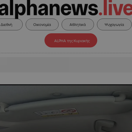
Διεθνή
Οικονομία
Αθλητικά
Ψυχαγωγία
ALPHA της Κυριακής