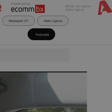
Powered by:
Μέλος του ομίλου
Alpha Cyprus
Newsauto CY
Hello Cyprus
Podcasts