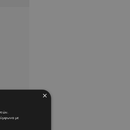
×
στών.
 σύμφωνα με