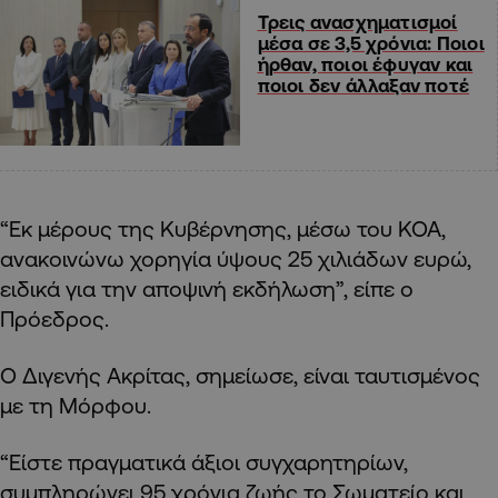
Τρεις ανασχηματισμοί
μέσα σε 3,5 χρόνια: Ποιοι
ήρθαν, ποιοι έφυγαν και
ποιοι δεν άλλαξαν ποτέ
“Εκ μέρους της Κυβέρνησης, μέσω του ΚΟΑ,
ανακοινώνω χορηγία ύψους 25 χιλιάδων ευρώ,
ειδικά για την αποψινή εκδήλωση”, είπε ο
Πρόεδρος.
Ο Διγενής Ακρίτας, σημείωσε, είναι ταυτισμένος
με τη Μόρφου.
“Είστε πραγματικά άξιοι συγχαρητηρίων,
συμπληρώνει 95 χρόνια ζωής το Σωματείο και