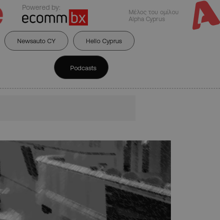
Powered by:
Μέλος του ομίλου
Alpha Cyprus
Newsauto CY
Hello Cyprus
Podcasts