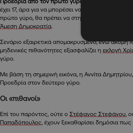
Προεδρία από τον πρώτο γύρο
, καθώς απαιτούντ
έχει 17, άρα για να μπορέσει να εξασφαλίσει την 
πρώτο γύρο, θα πρέπει να στηριχθεί από κόμμα
Άμεση Δημοκρατία
.
Σενάριο εξαιρετικά απομακρυσμένο, ενώ ακόμη λ
μηδενικές πιθανότητες εξασφαλίζει η
εκλογή Χρί
γύρο.
Με βάση τη σημερινή εικόνα, η Αννίτα Δημητρίου,
Προεδρία στον δεύτερο γύρο.
Οι «πιθανοί»
Επί του παρόντος, ούτε ο
Στέφανος Στεφάνου
, 
Παπαδόπουλος
, έχουν ξεκαθαρίσει δημόσια πως 