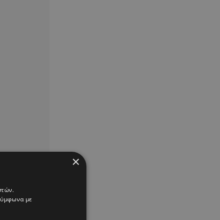
×
στών.
 σύμφωνα με