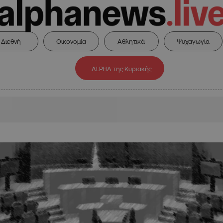
Διεθνή
Οικονομία
Αθλητικά
Ψυχαγωγία
ALPHA της Κυριακής