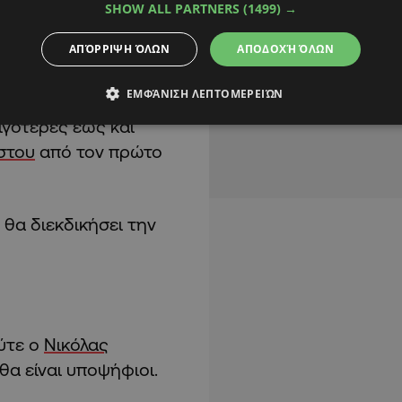
αι 29 έδρες. Ο
ΔΗΣΥ
SHOW ALL PARTNERS
(1499) →
Προεδρία, από τον
ΑΠΌΡΡΙΨΗ ΌΛΩΝ
ΑΠΟΔΟΧΉ ΌΛΩΝ
τα όπως το
ΔΗΚΟ
και η
ΕΜΦΆΝΙΣΗ ΛΕΠΤΟΜΕΡΕΙΏΝ
ιγότερες έως και
στου
από τον πρώτο
 θα διεκδικήσει την
ούτε ο
Νικόλας
θα είναι υποψήφιοι.