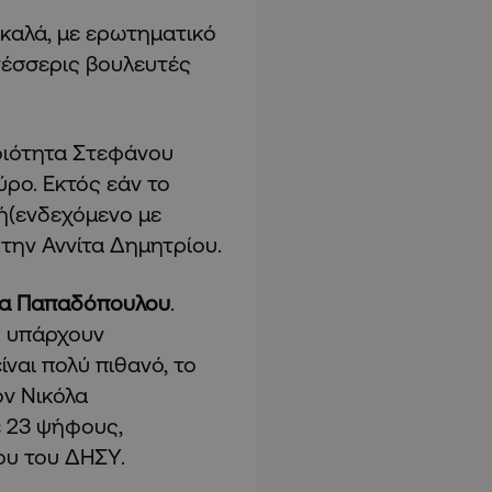
καλά, με ερωτηματικό
τέσσερις βουλευτές
φιότητα Στεφάνου
ύρο. Εκτός εάν το
ή(ενδεχόμενο με
 την Αννίτα Δημητρίου.
όλα Παπαδόπουλου
.
υ υπάρχουν
ίναι πολύ πιθανό, το
ον Νικόλα
ε 23 ψήφους,
ου του ΔΗΣΥ.