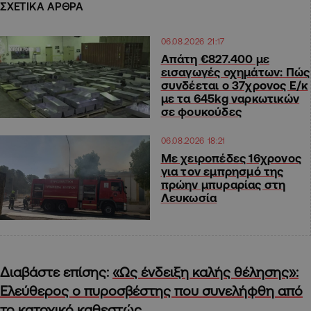
ΣΧΕΤΙΚΑ ΑΡΘΡΑ
06.08.2026 21:17
Απάτη €827.400 με
εισαγωγές οχημάτων: Πώς
συνδέεται ο 37χρονος Ε/κ
με τα 645kg ναρκωτικών
σε φουκούδες
06.08.2026 18:21
Με χειροπέδες 16χρονος
για τον εμπρησμό της
πρώην μπυραρίας στη
Λευκωσία
Διαβάστε επίσης:
«Ως ένδειξη καλής θέλησης»:
Ελεύθερος ο πυροσβέστης που συνελήφθη από
το κατοχικό καθεστώς