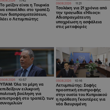
11:42
09.08.2026
11:21
09.08.2026
Το μείζον είναι η Τουρκία
Τσολάκη για 21 χρόνια από
να επανέλθει στο τραπέζι
την τραγωδία «Ήλιος»:
των διαπραγματεύσεων,
Αδιαπραγμάτευτη
λέει ο Λετυμπιώτης
υποχρέωση η ασφάλεια
στις μεταφορές
10:57
09.08.2026
10:16
09.08.2026
ΥΠΑΜ: Όλα τα μέρη να
Λετυμπιώτης: Σαφής
επιδείξουν ειλικρινή
προοπτική επιστροφής
πολιτική βούληση για
στην ουσία του Κυπριακού
επιστροφή στο τραπέζι των
η πρόθεση Γκουτέρες για
συνομιλιών
νέα διευρυμένη