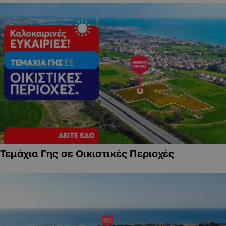
Τεμάχια Γης σε Οικιστικές Περιοχές