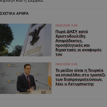
ΣΧΕΤΙΚΑ ΑΡΘΡΑ
09.08.2026 11:56
Πυρά ΔΗΣΥ κατά
Χριστοδουλίδη:
Απαράδεκτες,
προσβλητικές και
διχαστικές οι αναφορές
του
09.08.2026 11:42
Το μείζον είναι η Τουρκία
να επανέλθει στο τραπέζι
των διαπραγματεύσεων,
λέει ο Λετυμπιώτης