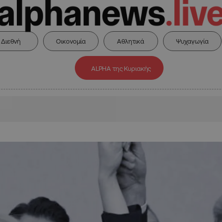
Διεθνή
Οικονομία
Αθλητικά
Ψυχαγωγία
ALPHA της Κυριακής