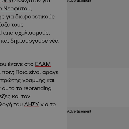
τρίου
εκλεγόταν για
φ Νεοφύτου
,
ς για διαφορετικούς
ίαζε τους
l από σχολιασμούς,
 Χ και δημιουργούσε νέα
που έκανε στο
ΕΛΑΜ
 πριν; Ποια είναι άραγε
 πρώτης γραμμής και
αυτό το rebranding
εζες και τον
ιλογή του
ΔΗΣΥ
για το