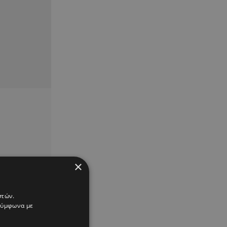
×
στών.
 σύμφωνα με