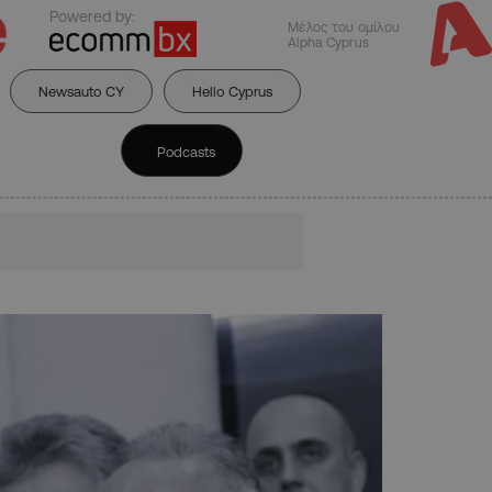
Powered by:
Μέλος του ομίλου
Alpha Cyprus
Newsauto CY
Hello Cyprus
Podcasts