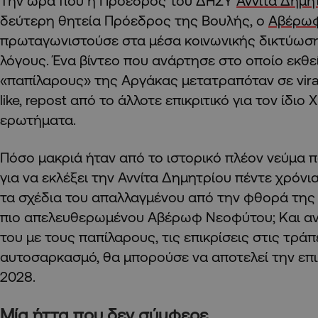
Την ώρα που η Πρόεδρος του ΔΗΣΥ
Αννίτα Δημη
δεύτερη θητεία Πρόεδρος της Βουλής, ο
Αβέρω
πρωταγωνιστούσε στα μέσα κοινωνικής δικτύωση
λόγους. Ένα βίντεο που ανάρτησε στο οποίο εκθε
«παπίλαρους» της Αργάκας μετατραπόταν σε vira
like, repost από το άλλοτε επικριτικό για τον ίδιο
ερωτήματα.
Πόσο μακριά ήταν από το ιστορικό πλέον νεύμα 
για να εκλέξει την Αννίτα Δημητρίου πέντε χρόνια
τα σχέδια του απαλλαγμένου από την φθορά της
πιο απελευθερωμένου Αβέρωφ Νεοφύτου; Και αν 
του με τους παπίλαρους, τις επικρίσεις στις τράπ
αυτοσαρκασμό, θα μπορούσε να αποτελεί την επ
2028.
Μία ήττα που δεν σύμφερε