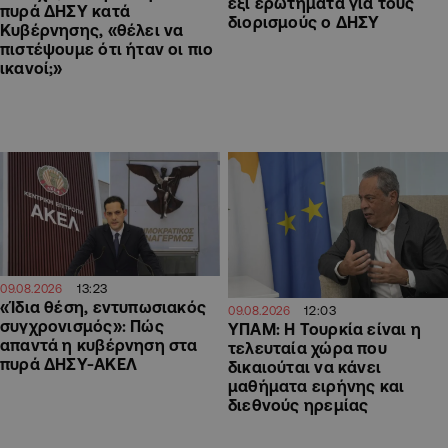
έξι ερωτήματα για τους
πυρά ΔΗΣΥ κατά
διορισμούς ο ΔΗΣΥ
Κυβέρνησης, «θέλει να
πιστέψουμε ότι ήταν οι πιο
ικανοί;»
13:23
09.08.2026
«Ίδια θέση, εντυπωσιακός
12:03
09.08.2026
συγχρονισμός»: Πώς
ΥΠΑΜ: Η Τουρκία είναι η
απαντά η κυβέρνηση στα
τελευταία χώρα που
πυρά ΔΗΣΥ-ΑΚΕΛ
δικαιούται να κάνει
μαθήματα ειρήνης και
διεθνούς ηρεμίας