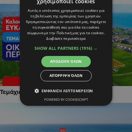
χρησιμοποιεί cookies
Αυτός ο ιστότοπος χρησιμοποιεί cookies για
τη βελτίωση της εμπειρίας των χρηστών.
Χρησιμοποιώντας τον ιστότοπό μας, παρέχετε
τη συγκατάθεσή σας για όλα τα cookies
σύμφωνα με την Πολιτική μας για τα cookies.
Διαβάστε περισσότερα
SHOW ALL PARTNERS
(1916) →
ΑΠΟΔΟΧΉ ΌΛΩΝ
ΑΠΌΡΡΙΨΗ ΌΛΩΝ
ΕΜΦΆΝΙΣΗ ΛΕΠΤΟΜΕΡΕΙΏΝ
Τεμάχια Γης σε Οικιστικές Περιοχές
POWERED BY COOKIESCRIPT