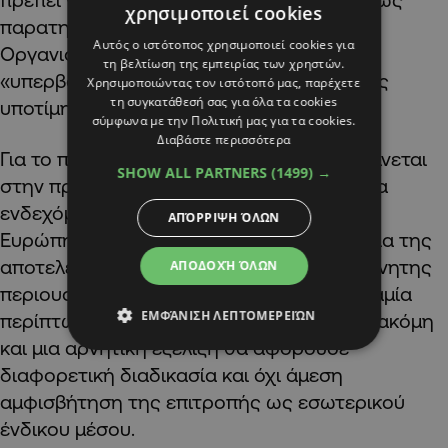
χρησιμοποιεί cookies
παρατηρητή σε οργανισμούς όπως ο
Αυτός ο ιστότοπος χρησιμοποιεί cookies για
Οργανισμός Τουρκογενών Κρατών, χωρίς
τη βελτίωση της εμπειρίας των χρηστών.
«υπερβολικές προσδοκίες», αλλά και χωρίς
Χρησιμοποιώντας τον ιστότοπό μας, παρέχετε
τη συγκατάθεσή σας για όλα τα cookies
υποτίμηση.
σύμφωνα με την Πολιτική μας για τα cookies.
Διαβάστε περισσότερα
Για το περιουσιακό, είπε ότι δεν ανταποκρίνεται
SHOW ALL PARTNERS
(1499) →
στην πραγματικότητα η εντύπωση πως μια
ενδεχόμενη απόφαση στο Συμβούλιο της
ΑΠΌΡΡΙΨΗ ΌΛΩΝ
Ευρώπης θα σήμαινε κατάργηση ή απώλεια της
αποτελεσματικότητας της «επιτροπής ακίνητης
ΑΠΟΔΟΧΉ ΌΛΩΝ
περιουσίας». «Κάτι τέτοιο δεν ισχύει σε καμία
ΕΜΦΆΝΙΣΗ ΛΕΠΤΟΜΕΡΕΙΏΝ
περίπτωση», ανέφερε, προσθέτοντας ότι ακόμη
και μια αρνητική εξέλιξη θα αφορούσε
διαφορετική διαδικασία και όχι άμεση
αμφισβήτηση της επιτροπής ως εσωτερικού
ένδικου μέσου.