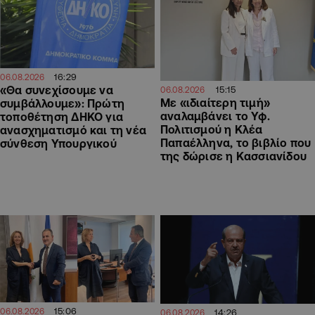
16:29
06.08.2026
«Θα συνεχίσουμε να
15:15
06.08.2026
Με «ιδιαίτερη τιμή»
συμβάλλουμε»: Πρώτη
αναλαμβάνει το Υφ.
τοποθέτηση ΔΗΚΟ για
Πολιτισμού η Κλέα
ανασχηματισμό και τη νέα
Παπαέλληνα, το βιβλίο που
σύνθεση Υπουργικού
της δώρισε η Κασσιανίδου
15:06
06.08.2026
14:26
06.08.2026