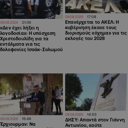
17:08
08.08.2026
Επανέρχεται το ΑΚΕΛ: Η
21:06
08.08.2026
κυβέρνηση έκανε τους
«Δεν έχει λήξει η
διορισμούς «όχημα» για τις
λογοδοσία»: Η υπόσχεση
εκλογές του 2028
Χριστοδουλίδη για τα
εντάλματα για τις
δολοφονίες Ισαάκ-Σολωμού
14:53
08.08.2026
15:49
08.08.2026
ΔΗΣΥ: Απαντά στον Γιάννη
Έρχιουρμαν: Να
Αντωνίου, «ούτε