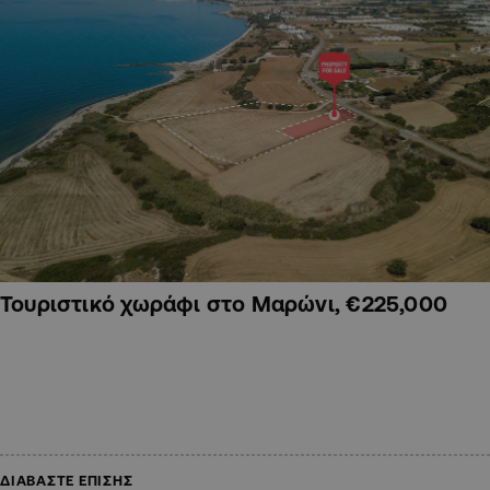
Τουριστικό χωράφι στο Μαρώνι, €225,000
ΔΙΑΒΑΣΤΕ ΕΠΙΣΗΣ