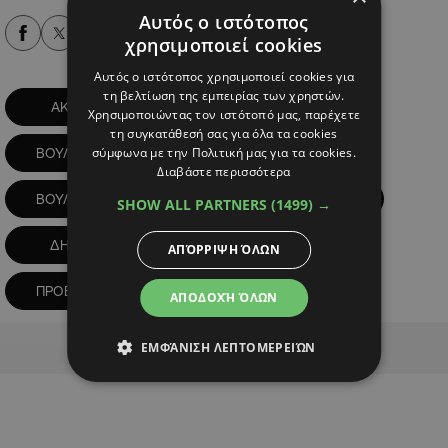
Αυτός ο ιστότοπος
Alpha Podcasts
χρησιμοποιεί cookies
Αυτός ο ιστότοπος χρησιμοποιεί cookies για
τη βελτίωση της εμπειρίας των χρηστών.
ΑΚΕΛ
ΑΜΕΣΗ ΔΗΜΟΚΡΑΤΙΑ
Χρησιμοποιώντας τον ιστότοπό μας, παρέχετε
τη συγκατάθεσή σας για όλα τα cookies
σύμφωνα με την Πολιτική μας για τα cookies.
ΒΟΥΛΕΥΤΙΚΕΣ ΕΚΛΟΓΕΣ
Διαβάστε περισσότερα
ΒΟΥΛΗ ΤΩΝ ΑΝΤΙΠΡΟΣΩΠΩΝ
ΔΗΚΟ
SHOW ALL PARTNERS
(1499) →
ΔΗΣΥ
ΕΛΑΜ
ΑΠΌΡΡΙΨΗ ΌΛΩΝ
ΠΡΟΕΔΡΙΑ ΒΟΥΛΗΣ
ΑΠΟΔΟΧΉ ΌΛΩΝ
Advertisement
ΕΜΦΆΝΙΣΗ ΛΕΠΤΟΜΕΡΕΙΏΝ