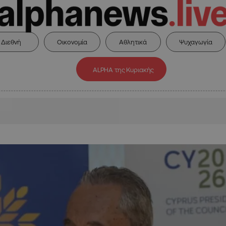
Διεθνή
Οικονομία
Αθλητικά
Ψυχαγωγία
ALPHA της Κυριακής