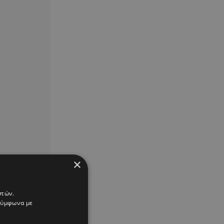
×
στών.
 σύμφωνα με