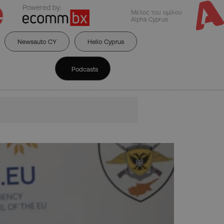
Powered by:
Μέλος του ομίλου
Alpha Cyprus
Newsauto CY
Hello Cyprus
Podcasts