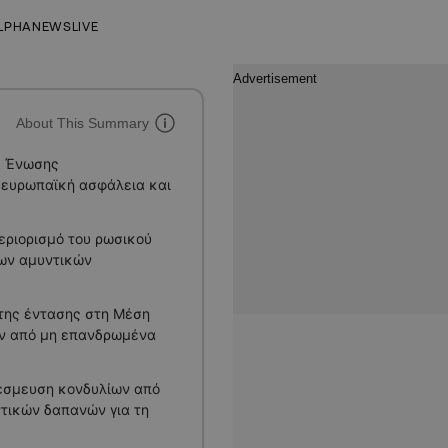
LPHANEWSLIVE
About This Summary
ς Ένωσης
ν ευρωπαϊκή ασφάλεια και
εριορισμό του ρωσικού
των αμυντικών
 της έντασης στη Μέση
ών από μη επανδρωμένα
δέσμευση κονδυλίων από
ντικών δαπανών για τη