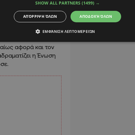
SHOW ALL PARTNERS
(1499) →
 ζητήματα. Τα
 Ένωσης είναι πρώτη
ΑΠΌΡΡΙΨΗ ΌΛΩΝ
ΑΠΟΔΟΧΉ ΌΛΩΝ
 θα διεξέλθουμε με
 εξεύρουμε λύσεις
ΕΜΦΆΝΙΣΗ ΛΕΠΤΟΜΕΡΕΙΏΝ
ά 500 εκατομμύρια
βαίως αφορά και τον
αδραματίζει η Ένωση
σε.