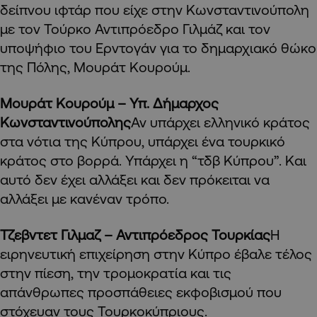
δείπνου ιφτάρ που είχε στην Κωνσταντινούπολη
με τον Τούρκο Αντιπρόεδρο Γιλμάζ και τον
υποψήφιο του Ερντογάν για το δημαρχιακό θώκο
της Πόλης, Μουράτ Κουρούμ.
Μουράτ Κουρούμ – Υπ. Δήμαρχος
Κωνσταντινούπολης
Αν υπάρχει ελληνικό κράτος
στα νότια της Κύπρου, υπάρχει ένα τουρκικό
κράτος στο βορρά. Υπάρχει η “τδβ Κύπρου”. Και
αυτό δεν έχει αλλάξει και δεν πρόκειται να
αλλάξει με κανέναν τρόπο.
Τζεβντετ Γιλμαζ – Αντιπρόεδρος Τουρκίας
Η
ειρηνευτική επιχείρηση στην Κύπρο έβαλε τέλος
στην πίεση, την τρομοκρατία και τις
απάνθρωπες προσπάθειες εκφοβισμού που
στόχευαν τους Τουρκοκύπριους.