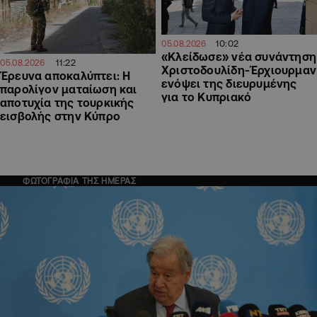
10:02
05.08.2026
«Κλείδωσε» νέα συνάντηση
11:22
05.08.2026
Χριστοδουλίδη-Έρχιουρμαν
Έρευνα αποκαλύπτει: Η
ενόψει της διευρυμένης
παρολίγον ματαίωση και
για το Κυπριακό
αποτυχία της τουρκικής
εισβολής στην Κύπρο
ΦΩΤΟΓΡΑΦΙΑ ΤΗΣ ΗΜΕΡΑΣ