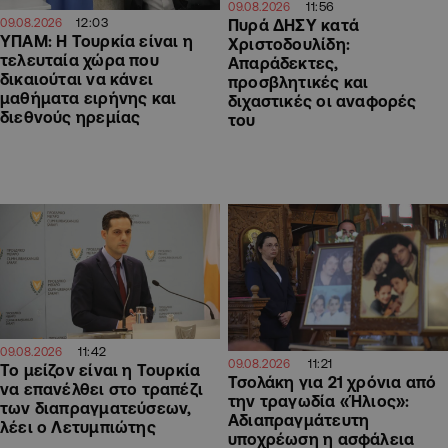
11:56
09.08.2026
12:03
09.08.2026
Πυρά ΔΗΣΥ κατά
ΥΠΑΜ: Η Τουρκία είναι η
Χριστοδουλίδη:
τελευταία χώρα που
Απαράδεκτες,
δικαιούται να κάνει
προσβλητικές και
μαθήματα ειρήνης και
διχαστικές οι αναφορές
διεθνούς ηρεμίας
του
11:42
09.08.2026
11:21
09.08.2026
Το μείζον είναι η Τουρκία
Τσολάκη για 21 χρόνια από
να επανέλθει στο τραπέζι
την τραγωδία «Ήλιος»:
των διαπραγματεύσεων,
Αδιαπραγμάτευτη
λέει ο Λετυμπιώτης
υποχρέωση η ασφάλεια