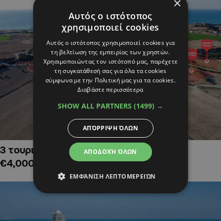
×
Αυτός ο ιστότοπος
χρησιμοποιεί cookies
Αυτός ο ιστότοπος χρησιμοποιεί cookies για
τη βελτίωση της εμπειρίας των χρηστών.
Χρησιμοποιώντας τον ιστότοπό μας, παρέχετε
τη συγκατάθεσή σας για όλα τα cookies
σύμφωνα με την Πολιτική μας για τα cookies.
Διαβάστε περισσότερα
SHOW ALL PARTNERS
(1499) →
ΑΠΌΡΡΙΨΗ ΌΛΩΝ
3 τουριστικά χωράφια στην Αλαμινό,
ΑΠΟΔΟΧΉ ΌΛΩΝ
€4,000,000
ΕΜΦΆΝΙΣΗ ΛΕΠΤΟΜΕΡΕΙΏΝ