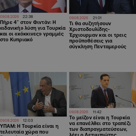
22:38
09.08.2026
21:01
09.08.2026
Πήρε 4″ στον Φιντάν: Η
Τι θα συζητήσουν
«ιδανική» λύση για Τουρκία
Χριστοδουλίδης-
και οι «κόκκινες» γραμμές
Έρχιουρμαν και οι τρεις
στο Κυπριακό
προϋποθέσεις για
σύγκληση Πενταμερούς
11:42
09.08.2026
Το μείζον είναι η Τουρκία
12:03
09.08.2026
να επανέλθει στο τραπέζι
ΥΠΑΜ: Η Τουρκία είναι η
των διαπραγματεύσεων,
τελευταία χώρα που
λέει ο Λετυμπιώτης