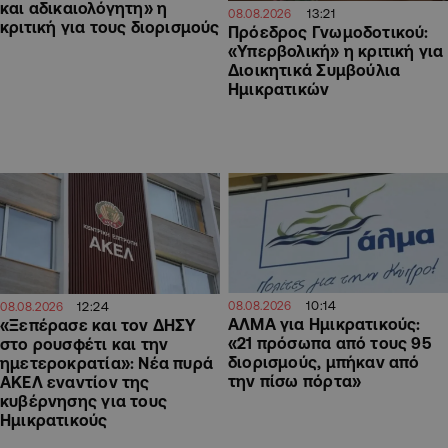
και αδικαιολόγητη» η
13:21
08.08.2026
κριτική για τους διορισμούς
Πρόεδρος Γνωμοδοτικού:
«Υπερβολική» η κριτική για
Διοικητικά Συμβούλια
Ημικρατικών
10:14
08.08.2026
12:24
08.08.2026
ΑΛΜΑ για Ημικρατικούς:
«Ξεπέρασε και τον ΔΗΣΥ
«21 πρόσωπα από τους 95
στο ρουσφέτι και την
διορισμούς, μπήκαν από
ημετεροκρατία»: Νέα πυρά
την πίσω πόρτα»
ΑΚΕΛ εναντίον της
κυβέρνησης για τους
Ημικρατικούς