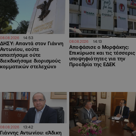
14:53
08.08.2026
14:13
08.08.2026
ΔΗΣΥ: Απαντά στον Γιάννη
Αποφάσισε ο Μορφάκης:
Αντωνίου, «ούτε
Επικύρωσε και τις τέσσερις
απαιτήσαμε ούτε
υποψηφιότητες για την
διεκδικήσαμε διορισμούς
Προεδρία της ΕΔΕΚ
κομματικών στελεχών»
13:42
08.08.2026
Γιάννης Αντωνίου: «Άδικη