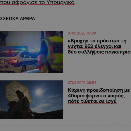
που σφράγισε το Υπουργικό
ΣΧΕΤΙΚΑ ΑΡΘΡΑ
07.08.2026 07:09
«Βροχή» τα πρόστιμα τη
νύχτα: 952 έλεγχοι και
δύο συλλήψεις παγκύπρια
07.08.2026 06:54
Κίτρινη προειδοποίηση με
40αρια φέρνει ο καιρός,
πότε τίθεται σε ισχύ