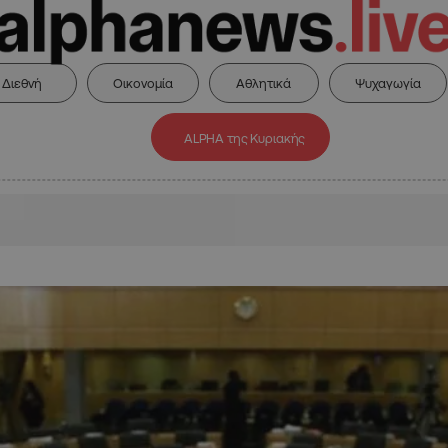
Διεθνή
Οικονομία
Αθλητικά
Ψυχαγωγία
ALPHA της Κυριακής