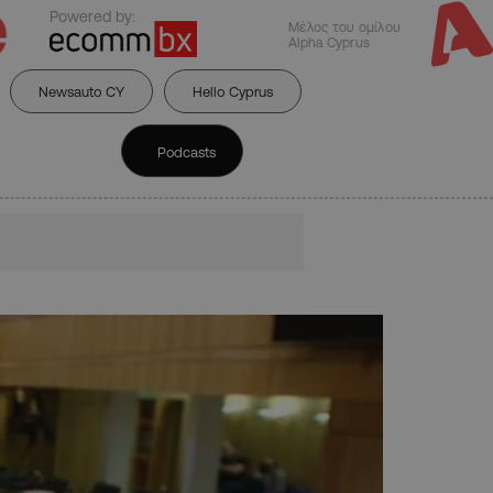
Powered by:
Μέλος του ομίλου
Alpha Cyprus
Newsauto CY
Hello Cyprus
Podcasts