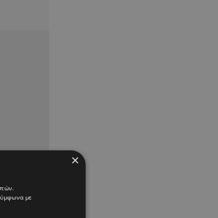
×
στών.
 σύμφωνα με