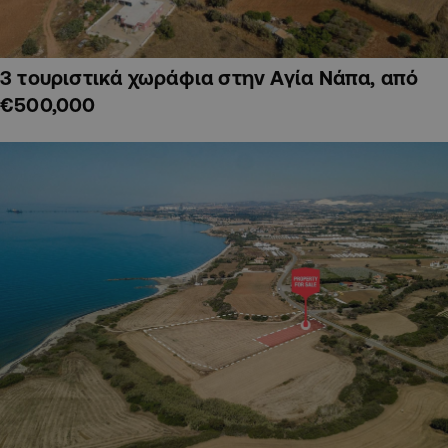
3 τουριστικά χωράφια στην Αγία Νάπα, από
€500,000