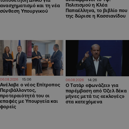
Πολιτισμού η Κλέα
ανασχηματισμό και τη νέα
Παπαέλληνα, το βιβλίο που
σύνθεση Υπουργικού
της δώρισε η Κασσιανίδου
15:06
06.08.2026
14:26
06.08.2026
Ανέλαβε ο νέος Επίτροπος
Ο Τατάρ «φωνάζει» για
Περιβάλλοντος,
παρέμβαση από Όζελ δέκα
προτεραιότητά του οι
μήνες μετά τις «εκλογές»
επαφές με Υπουργεία και
στα κατεχόμενα
φορείς