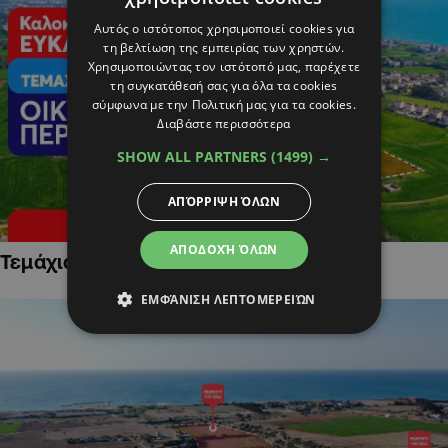
Αυτός ο ιστότοπος χρησιμοποιεί cookies για
τη βελτίωση της εμπειρίας των χρηστών.
Χρησιμοποιώντας τον ιστότοπό μας, παρέχετε
τη συγκατάθεσή σας για όλα τα cookies
σύμφωνα με την Πολιτική μας για τα cookies.
Διαβάστε περισσότερα
SHOW ALL PARTNERS
(1499) →
ΑΠΌΡΡΙΨΗ ΌΛΩΝ
ΑΠΟΔΟΧΉ ΌΛΩΝ
Τεμάχια Γης σε Οικιστικές Περιοχές
ΕΜΦΆΝΙΣΗ ΛΕΠΤΟΜΕΡΕΙΏΝ