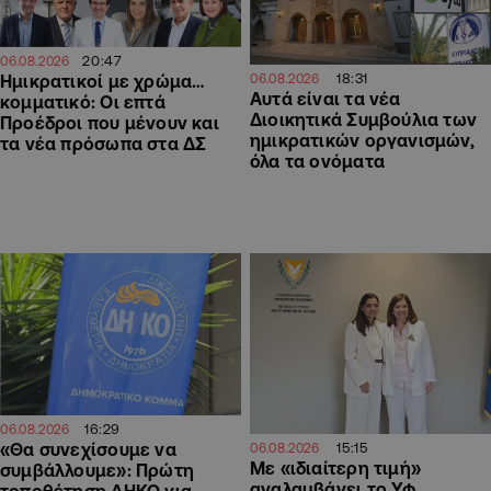
20:47
06.08.2026
18:31
Ημικρατικοί με χρώμα…
06.08.2026
Αυτά είναι τα νέα
κομματικό: Οι επτά
Διοικητικά Συμβούλια των
Προέδροι που μένουν και
ημικρατικών οργανισμών,
τα νέα πρόσωπα στα ΔΣ
όλα τα ονόματα
16:29
06.08.2026
«Θα συνεχίσουμε να
15:15
06.08.2026
Με «ιδιαίτερη τιμή»
συμβάλλουμε»: Πρώτη
αναλαμβάνει το Υφ.
τοποθέτηση ΔΗΚΟ για