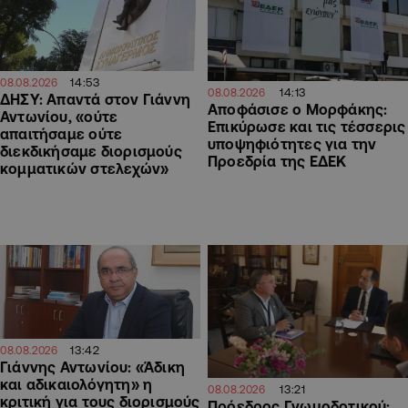
14:53
08.08.2026
14:13
08.08.2026
ΔΗΣΥ: Απαντά στον Γιάννη
Αποφάσισε ο Μορφάκης:
Αντωνίου, «ούτε
Επικύρωσε και τις τέσσερις
απαιτήσαμε ούτε
υποψηφιότητες για την
διεκδικήσαμε διορισμούς
Προεδρία της ΕΔΕΚ
κομματικών στελεχών»
13:42
08.08.2026
Γιάννης Αντωνίου: «Άδικη
και αδικαιολόγητη» η
13:21
08.08.2026
κριτική για τους διορισμούς
Πρόεδρος Γνωμοδοτικού: