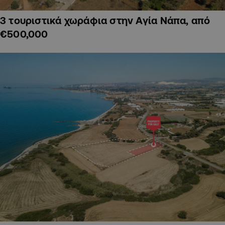
3 τουριστικά χωράφια στην Αγία Νάπα, από
€500,000