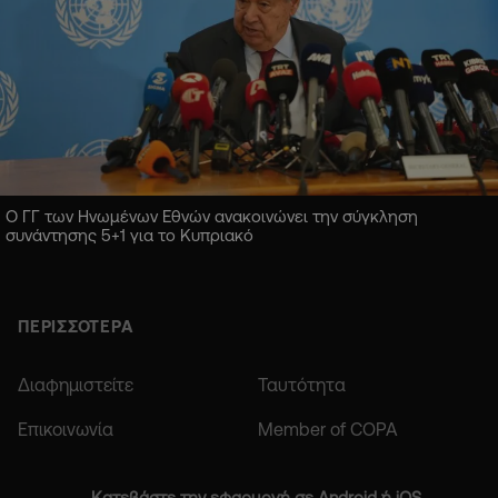
Ο ΓΓ των Ηνωμένων Εθνών ανακοινώνει την σύγκληση
συνάντησης 5+1 για το Κυπριακό
ΠΕΡΙΣΣΟΤΕΡΑ
Διαφημιστείτε
Ταυτότητα
Επικοινωνία
Member of COPA
Κατεβάστε την εφαρμογή σε Android ή iOS.