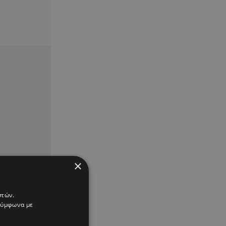
×
στών.
 σύμφωνα με