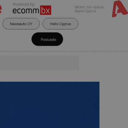
Powered by:
Μέλος του ομίλου
Alpha Cyprus
Newsauto CY
Hello Cyprus
Podcasts