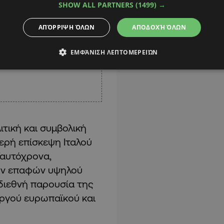
SHOW ALL PARTNERS
(1499) →
ΑΠΌΡΡΙΨΗ ΌΛΩΝ
ΑΠΟΔΟΧΉ ΌΛΩΝ
ΕΜΦΆΝΙΣΗ ΛΕΠΤΟΜΕΡΕΙΏΝ
ιτική και συμβολική
ερή επίσκεψη Ιταλού
Ταυτόχρονα,
κών επαφών υψηλού
διεθνή παρουσία της
εργού ευρωπαϊκού και