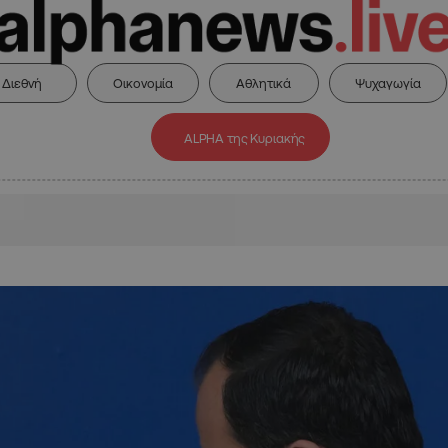
Διεθνή
Οικονομία
Αθλητικά
Ψυχαγωγία
ALPHA της Κυριακής