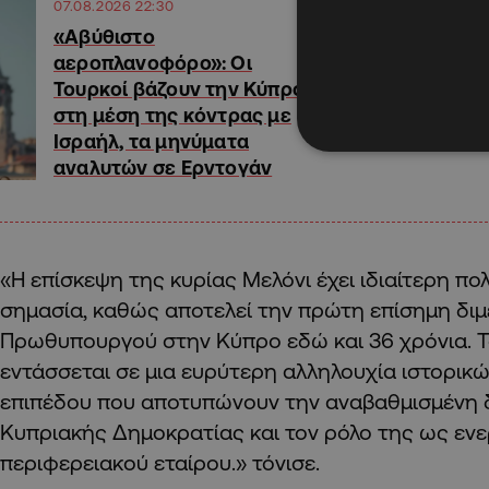
07.08.2026 22:30
«Αβύθιστο
αεροπλανοφόρο»: Οι
Τουρκοί βάζουν την Κύπρο
στη μέση της κόντρας με
Ισραήλ, τα μηνύματα
αναλυτών σε Ερντογάν
«Η επίσκεψη της κυρίας Μελόνι έχει ιδιαίτερη πολ
σημασία, καθώς αποτελεί την πρώτη επίσημη διμ
Πρωθυπουργού στην Κύπρο εδώ και 36 χρόνια. 
εντάσσεται σε μια ευρύτερη αλληλουχία ιστορι
επιπέδου που αποτυπώνουν την αναβαθμισμένη 
Κυπριακής Δημοκρατίας και τον ρόλο της ως εν
περιφερειακού εταίρου.» τόνισε.