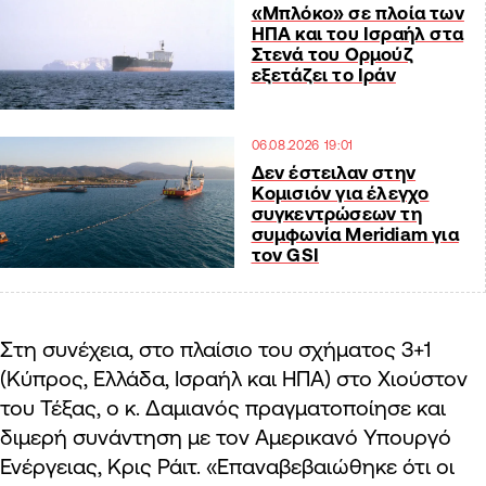
«Μπλόκο» σε πλοία των
ΗΠΑ και του Ισραήλ στα
Στενά του Ορμούζ
εξετάζει το Ιράν
06.08.2026 19:01
Δεν έστειλαν στην
Κομισιόν για έλεγχο
συγκεντρώσεων τη
συμφωνία Meridiam για
τον GSI
Στη συνέχεια, στο πλαίσιο του σχήματος 3+1
(Κύπρος, Ελλάδα, Ισραήλ και ΗΠΑ) στο Χιούστον
του Τέξας, ο κ. Δαμιανός πραγματοποίησε και
διμερή συνάντηση με τον Αμερικανό Υπουργό
Ενέργειας, Κρις Ράιτ. «Επαναβεβαιώθηκε ότι οι