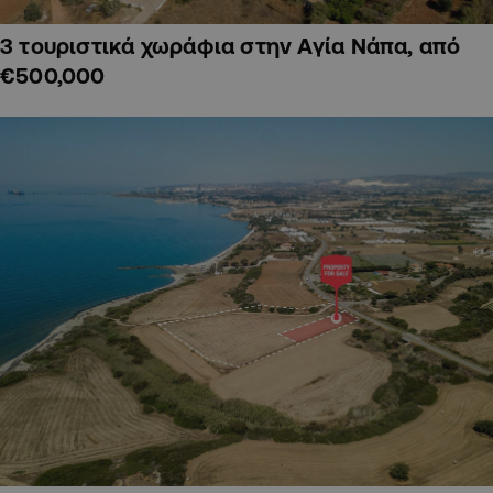
3 τουριστικά χωράφια στην Αγία Νάπα, από
€500,000