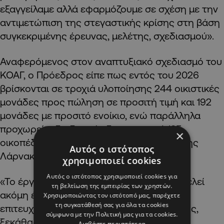
εξαγγείλαμε αλλά εφαρμόζουμε σε σχέση με την
αντιμετώπιση της στεγαστικής κρίσης στη βάση
συγκεκριμένης έρευνας, μελέτης, σχεδιασμού».
Αναφερόμενος στον αναπτυξιακό σχεδιασμό του
ΚΟΑΓ, ο Πρόεδρος είπε πως εντός του 2026
βρίσκονται σε τροχιά υλοποίησης 244 οικιστικές
μονάδες προς πώληση σε προσιτή τιμή και 192
μονάδες με προσιτό ενοίκιο, ενώ παράλληλα
προχωρεί η διαδικασία διαχωρισμού 135
×
οικοπέδων σε περιοχές της Λευκωσίας, της
Αυτός ο ιστότοπος
Λάρνακας, της Λεμεσού και της Πάφου.
χρησιμοποιεί cookies
Αυτός ο ιστότοπος χρησιμοποιεί cookies για
«Το έργο που εγκαινιάζουμε σήμερα αποτελεί
τη βελτίωση της εμπειρίας των χρηστών.
ακόμη ένα παράδειγμα του τι μπορεί να
Χρησιμοποιώντας τον ιστότοπό μας, παρέχετε
τη συγκατάθεσή σας για όλα τα cookies
επιτευχθεί όταν υπάρχει πλάνο, σχεδιασμός,
σύμφωνα με την Πολιτική μας για τα cookies.
ξεκάθαρη πολιτική βούληση, τι μπορεί να
Διαβάστε περισσότερα