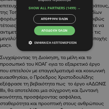
επιτευχθεί μέσα από τη συνεργασία του κράτους,
SHOW ALL PARTNERS
(1499) →
της Τοπικής Αυτοδιοίκησης και των αρμοδίων
φορέων», είπε και πρόσθεσε ότι «είναι ακριβώς
ΑΠΌΡΡΙΨΗ ΌΛΩΝ
τέτοιες συνέργειες που χρειαζόμαστε, ώστε να
ΑΠΟΔΟΧΉ ΌΛΩΝ
αντιμετωπίσουμε αποτελεσματικά μια από τις
μεγαλύτερες κοινωνικές προκλήσεις της εποχής
ΕΜΦΆΝΙΣΗ ΛΕΠΤΟΜΕΡΕΙΏΝ
μας».
Συγχαίροντας τη Διοίκηση, τα μέλη και το
προσωπικό του ΚΟΑΓ «για το εξαιρετικό έργο
που επιτελούν με επαγγελματισμό και κοινωνική
ευαισθησία», ο Πρόεδρος Χριστοδουλίδης
εξέφρασε τη βεβαιότητα πως το έργο «ΑΔΩΝΙΣ
ΙΙΙ», θα αποτελέσει μια σύγχρονη και ζωντανή
κοινότητα, προσφέροντας ασφάλεια,
σταθερότητα και προοπτική στους ανθρώπους