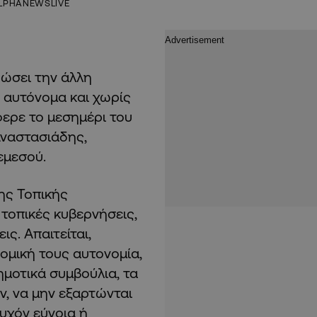
LPHANEWSLIVE
δώσει την άλλη
 αυτόνομα και χωρίς
φερε το μεσημέρι του
Αναστασιάδης,
εμεσού.
ης Τοπικής
τοπικές κυβερνήσεις,
ις. Απαιτείται,
νομική τους αυτονομία,
ημοτικά συμβούλια, τα
υν, να μην εξαρτώνται
υχόν εύνοια ή