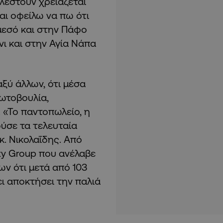
ελεστούν χρειάζεται
ι οφείλω να πω ότι
μεσό και στην Πάφο
νι και στην Αγία Νάπα
ξύ άλλων, ότι μέσα
ρωτοβουλία,
 «Το παντοπωλείο, η
ύσε τα τελευταία
κ. Νικολαΐδης. Από
ity Group που ανέλαβε
ν ότι μετά από 103
ει αποκτήσει την παλιά