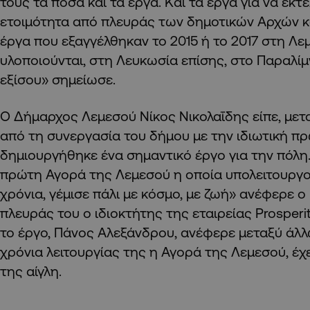
τους τα ποσά και τα έργα. Και τα έργα για να εκτ
ετοιμότητα από πλευράς των δημοτικών Αρχών κα
έργα που εξαγγέλθηκαν το 2015 ή το 2017 στη Λε
υλοποιούνται, στη Λευκωσία επίσης, στο Παραλίμ
εξίσου» σημείωσε.
Ο Δήμαρχος Λεμεσού Νίκος Νικολαΐδης είπε, μετα
από τη συνεργασία του δήμου με την ιδιωτική π
δημιουργήθηκε ένα σημαντικό έργο για την πόλη.
πρώτη Αγορά της Λεμεσού η οποία υπολειτουργο
χρόνια, γέμισε πάλι με κόσμο, με ζωή» ανέφερε ο 
πλευράς του ο ιδιοκτήτης της εταιρείας Prosper
το έργο, Πάνος Αλεξάνδρου, ανέφερε μεταξύ άλλω
χρόνια λειτουργίας της η Αγορά της Λεμεσού, έχ
της αίγλη.