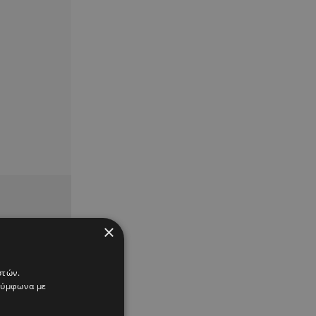
×
στών.
 σύμφωνα με