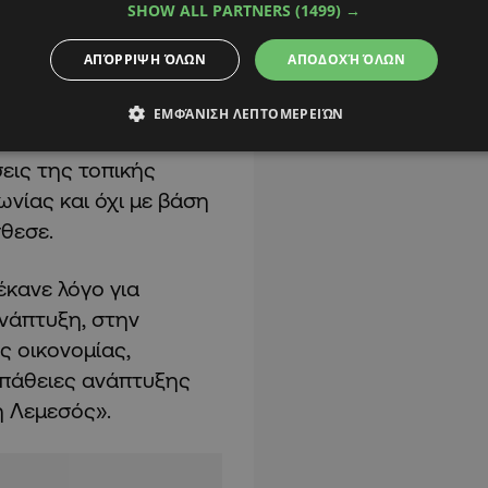
SHOW ALL PARTNERS
(1499) →
ΑΠΌΡΡΙΨΗ ΌΛΩΝ
ΑΠΟΔΟΧΉ ΌΛΩΝ
ές δυνάμεις να
ΕΜΦΆΝΙΣΗ ΛΕΠΤΟΜΕΡΕΙΏΝ
λαγή, μια νέα αρχή
εις της τοπικής
νίας και όχι με βάση
θεσε.
έκανε λόγο για
νάπτυξη, στην
ς οικονομίας,
σπάθειες ανάπτυξης
η Λεμεσός».