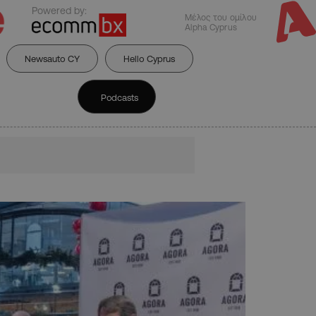
Powered by:
Μέλος του ομίλου
Alpha Cyprus
Newsauto CY
Hello Cyprus
Podcasts