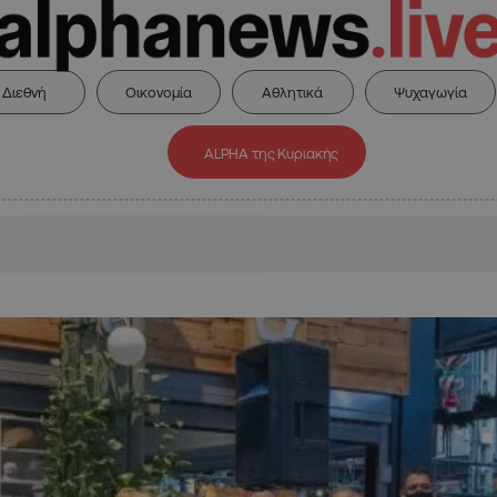
Διεθνή
Οικονομία
Αθλητικά
Ψυχαγωγία
ALPHA της Κυριακής