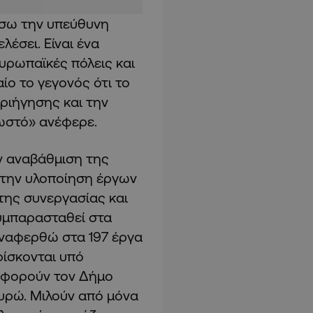
ήσω την υπεύθυνη
λέσει. Είναι ένα
υρωπαϊκές πόλεις και
αίο το γεγονός ότι το
ριήγησης και την
ωστό» ανέφερε.
ην αναβάθμιση της
 την υλοποίηση έργων
στης συνεργασίας και
υμπαρασταθεί στα
αναφερθώ στα 197 έργα
ρίσκονται υπό
αφορούν τον Δήμο
ευρώ. Μιλούν από μόνα