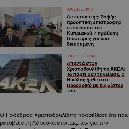
09.08.2026 10:16
Λετυμπιώτης: Σαφής
προοπτική επιστροφής
στην ουσία του
Κυπριακού η πρόθεση
Γκουτέρες για νέα
διευρυμένη
09.08.2026 09:56
Απαντά στον
Χριστοδουλίδη το ΑΚΕΛ:
Το πάρτι δεν τελείωσε, ο
Νικόλας ήρθε στο
Προεδρικό με τις λίστες
του
Ο Πρόεδρος Χριστοδουλίδης προσέθεσε ότι πριν
μεταβεί στη Λάρνακα ετοιμαζόταν για την