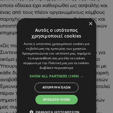
οποία «δίκαια έχει καθιερωθεί ως ασφαλής και
ένας από τους πλέον οργανωμένους κόμβους
παροχής υπηρεσιών Έρευνας – Διάσωσης και
×
υποστήριξης ανθρωπιστικών και ειρηνευτικών
Αυτός ο ιστότοπος
επιχειρήσεων».
χρησιμοποιεί cookies
Αυτός ο ιστότοπος χρησιμοποιεί cookies για
«Ως πολιτικός προϊστάμενος του Κέντρου
τη βελτίωση της εμπειρίας των χρηστών.
Συντονισμού Έρευνας και Διάσωσης, θέλω για
Χρησιμοποιώντας τον ιστότοπό μας, παρέχετε
ακόμα μια φορά να σας διαβεβαιώσω ότι το
τη συγκατάθεσή σας για όλα τα cookies
σύμφωνα με την Πολιτική μας για τα cookies.
Υπουργείο Άμυνας θα συνεχίσει να στηρίζει με
Διαβάστε περισσότερα
κάθε δυνατό τρόπο την προσπάθεια για διαρκή
SHOW ALL PARTNERS
(1499) →
αναβάθμισή του, αλλά και όλων των Υπηρεσιών
Έρευνας και Διάσωσης, καθόσον αυτό, αποτελεί
ΑΠΌΡΡΙΨΗ ΌΛΩΝ
πέραν των όσων θετικών προανέφερα και
σημαντικό εργαλείο προώθησης των εθνικών
ΑΠΟΔΟΧΉ ΌΛΩΝ
μας συμφερόντων», κατέληξε ο κ. Πάλμας,
ΕΜΦΆΝΙΣΗ ΛΕΠΤΟΜΕΡΕΙΏΝ