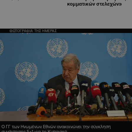
κομματικών στελεχών»
ΦΩΤΟΓΡΑΦΙΑ ΤΗΣ ΗΜΕΡΑΣ
Ο ΓΓ των Ηνωμένων Εθνών ανακοινώνει την σύγκληση
συνάντησης 5+1 για το Κυπριακό