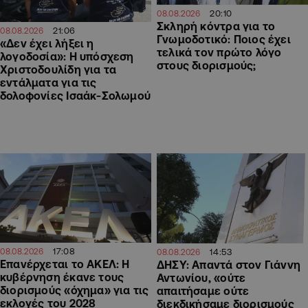
20:10
08.08.2026
Σκληρή κόντρα για το
21:06
08.08.2026
Γνωμοδοτικό: Ποιος έχει
«Δεν έχει λήξει η
τελικά τον πρώτο λόγο
λογοδοσία»: Η υπόσχεση
στους διορισμούς;
Χριστοδουλίδη για τα
εντάλματα για τις
δολοφονίες Ισαάκ-Σολωμού
17:08
14:53
08.08.2026
08.08.2026
Επανέρχεται το ΑΚΕΛ: Η
ΔΗΣΥ: Απαντά στον Γιάννη
κυβέρνηση έκανε τους
Αντωνίου, «ούτε
διορισμούς «όχημα» για τις
απαιτήσαμε ούτε
εκλογές του 2028
διεκδικήσαμε διορισμούς