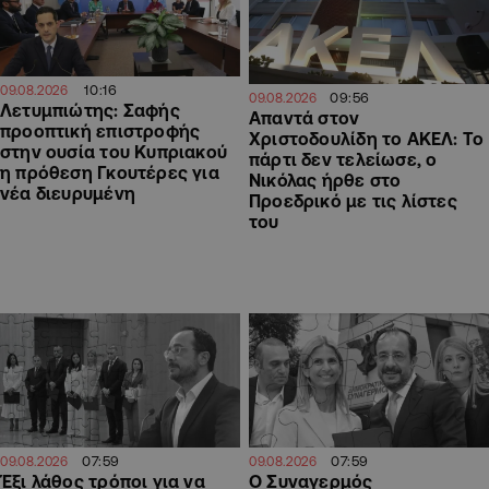
10:16
09.08.2026
09:56
09.08.2026
Λετυμπιώτης: Σαφής
Απαντά στον
προοπτική επιστροφής
Χριστοδουλίδη το ΑΚΕΛ: Το
στην ουσία του Κυπριακού
πάρτι δεν τελείωσε, ο
η πρόθεση Γκουτέρες για
Νικόλας ήρθε στο
νέα διευρυμένη
Προεδρικό με τις λίστες
του
07:59
07:59
09.08.2026
09.08.2026
Έξι λάθος τρόποι για να
Ο Συναγερμός