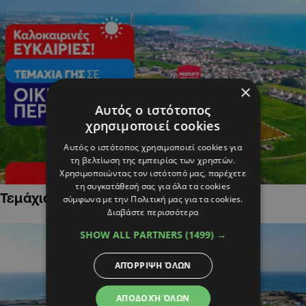
×
Αυτός ο ιστότοπος
χρησιμοποιεί cookies
Αυτός ο ιστότοπος χρησιμοποιεί cookies για
τη βελτίωση της εμπειρίας των χρηστών.
Χρησιμοποιώντας τον ιστότοπό μας, παρέχετε
τη συγκατάθεσή σας για όλα τα cookies
Τεμάχια Γης σε Οικιστικές Περιοχές
σύμφωνα με την Πολιτική μας για τα cookies.
Διαβάστε περισσότερα
SHOW ALL PARTNERS
(1499) →
ΑΠΌΡΡΙΨΗ ΌΛΩΝ
ΑΠΟΔΟΧΉ ΌΛΩΝ