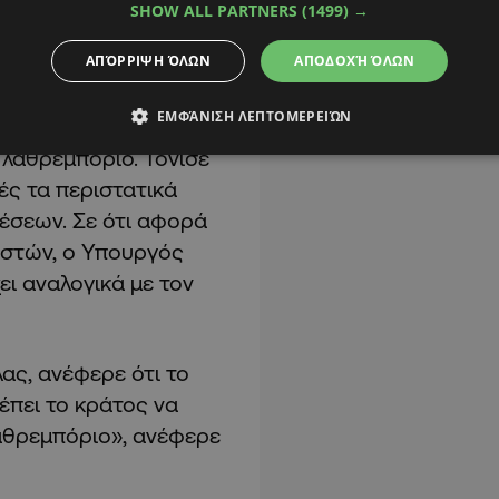
SHOW ALL PARTNERS
(1499) →
γειλαν ότι
ΑΠΌΡΡΙΨΗ ΌΛΩΝ
ΑΠΟΔΟΧΉ ΌΛΩΝ
ύθερες περιοχές, όχι
 σημεία χωρίς να
ΕΜΦΆΝΙΣΗ ΛΕΠΤΟΜΕΡΕΙΏΝ
 Εξωτερικών να
 λαθρεμπόριο. Τόνισε
ές τα περιστατικά
έσεων. Σε ότι αφορά
αστών, ο Υπουργός
ι αναλογικά με τον
ας, ανέφερε ότι το
έπει το κράτος να
λαθρεμπόριο», ανέφερε