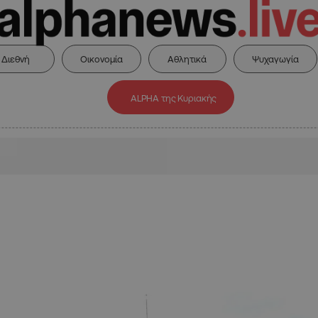
Διεθνή
Οικονομία
Αθλητικά
Ψυχαγωγία
ALPHA της Κυριακής