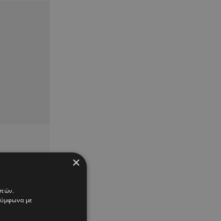
×
στών.
 σύμφωνα με