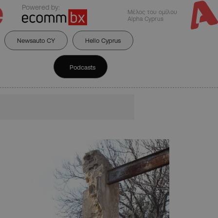
Powered by:
Μέλος του ομίλου
Alpha Cyprus
Newsauto CY
Hello Cyprus
Podcasts