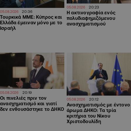
20:23
05.08.2026
20:36
05.08.2026
Η ακτινογραφία ενός
Τουρκικά ΜΜΕ: Κύπρος και
πολυδιαφημιζόμενου
Ελλάδα έμειναν μόνο με το
ανασχηματισμού
Ισραήλ
20:19
05.08.2026
Οι πινελιές πριν τον
20:12
05.08.2026
ανασχηματισμό και γιατί
Ανασχηματισμός με έντονο
δεν ενθουσάστηκε το ΔΗΚΟ
άρωμα ΔΗΚΟ: Τα τρία
κριτήρια του Νίκου
Χριστοδουλίδη