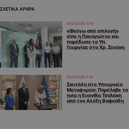
ΣΧΕΤΙΚΑ ΑΡΘΡΑ
06.08.2026 12:16
«Φεύγω από επιλογή»
είπε η Παναγιώτου και
παρέδωσε το Υπ.
Γεωργίας στο Χρ. Σενέκη
06.08.2026 11:19
Σκυτάλη στο Υπουργείο
Μεταφορών: Παρέλαβε τα
ηνία η Ευανθία Τσολάκη
από τον Αλέξη Βαφεάδη