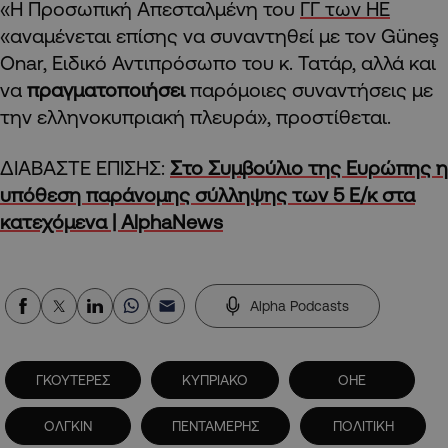
«Η Προσωπική Απεσταλμένη του
ΓΓ των ΗΕ
«αναμένεται επίσης να συναντηθεί με τον Güneş
Onar, Ειδικό Αντιπρόσωπο του κ. Τατάρ, αλλά και
να
πραγματοποιήσει
παρόμοιες συναντήσεις με
την ελληνοκυπριακή πλευρά», προστίθεται.
ΔΙΑΒΑΣΤΕ ΕΠΙΣΗΣ:
Στο Συμβούλιο της Ευρώπης η
υπόθεση παράνομης σύλληψης των 5 Ε/κ στα
κατεχόμενα | AlphaNews
Alpha Podcasts
ΓΚΟΥΤΕΡΕΣ
ΚΥΠΡΙΑΚΟ
ΟΗΕ
ΟΛΓΚΙΝ
ΠΕΝΤΑΜΕΡΗΣ
ΠΟΛΙΤΙΚΗ