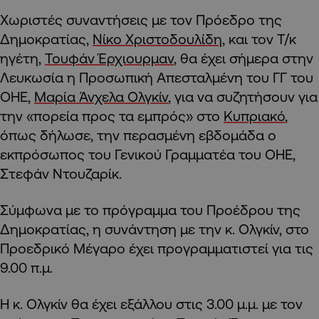
Χωριστές συναντήσεις με τον Πρόεδρο της
Δημοκρατίας,
Νίκο Χριστοδουλίδη
, και τον Τ/κ
ηγέτη,
Τουφάν Έρχιουρμαν
, θα έχει σήμερα στην
Λευκωσία η Προσωπική Απεσταλμένη του ΓΓ του
ΟΗΕ,
Μαρία Άνχελα Ολγκίν
, για να συζητήσουν για
την «πορεία προς τα εμπρός» στο
Κυπριακό
,
όπως δήλωσε, την περασμένη εβδομάδα ο
εκπρόσωπος του Γενικού Γραμματέα του ΟΗΕ,
Στεφάν Ντουζαρίκ.
Σύμφωνα με το πρόγραμμα του Προέδρου της
Δημοκρατίας, η συνάντηση με την κ. Ολγκίν, στο
Προεδρικό Μέγαρο έχει προγραμματιστεί για τις
9.00 π.μ.
Η κ. Ολγκίν θα έχει εξάλλου στις 3.00 μ.μ. με τον