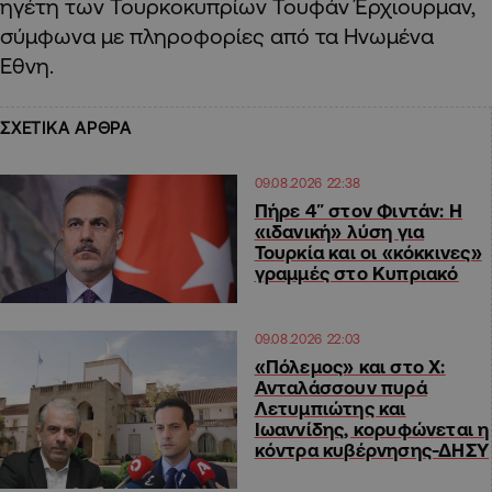
ηγέτη των Τουρκοκυπρίων Τουφάν Έρχιουρμαν,
σύμφωνα με πληροφορίες από τα Ηνωμένα
Εθνη.
ΣΧΕΤΙΚΑ ΑΡΘΡΑ
09.08.2026 22:38
Πήρε 4″ στον Φιντάν: Η
«ιδανική» λύση για
Τουρκία και οι «κόκκινες»
γραμμές στο Κυπριακό
09.08.2026 22:03
«Πόλεμος» και στο Χ:
Ανταλάσσουν πυρά
Λετυμπιώτης και
Ιωαννίδης, κορυφώνεται η
κόντρα κυβέρνησης-ΔΗΣΥ