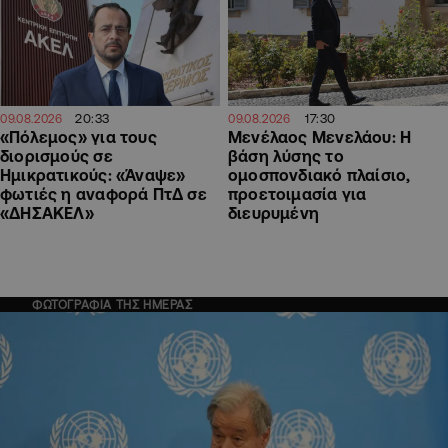
20:33
17:30
09.08.2026
09.08.2026
«Πόλεμος» για τους
Μενέλαος Μενελάου: Η
διορισμούς σε
βάση λύσης το
Ημικρατικούς: «Άναψε»
ομοσπονδιακό πλαίσιο,
φωτιές η αναφορά ΠτΔ σε
προετοιμασία για
«ΔΗΣΑΚΕΛ»
διευρυμένη
ΦΩΤΟΓΡΑΦΙΑ ΤΗΣ ΗΜΕΡΑΣ