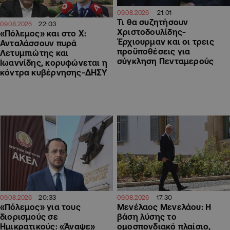
21:01
09.08.2026
Τι θα συζητήσουν
22:03
09.08.2026
Χριστοδουλίδης-
«Πόλεμος» και στο Χ:
Έρχιουρμαν και οι τρεις
Ανταλάσσουν πυρά
προϋποθέσεις για
Λετυμπιώτης και
σύγκληση Πενταμερούς
Ιωαννίδης, κορυφώνεται η
κόντρα κυβέρνησης-ΔΗΣΥ
20:33
17:30
09.08.2026
09.08.2026
«Πόλεμος» για τους
Μενέλαος Μενελάου: Η
διορισμούς σε
βάση λύσης το
Ημικρατικούς: «Άναψε»
ομοσπονδιακό πλαίσιο,