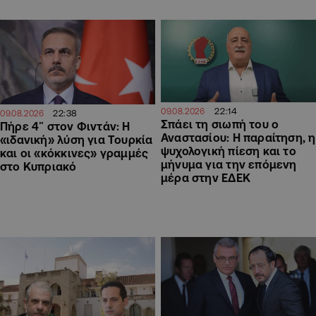
22:14
09.08.2026
22:38
09.08.2026
Σπάει τη σιωπή του ο
Πήρε 4″ στον Φιντάν: Η
Αναστασίου: Η παραίτηση, η
«ιδανική» λύση για Τουρκία
ψυχολογική πίεση και το
και οι «κόκκινες» γραμμές
μήνυμα για την επόμενη
στο Κυπριακό
μέρα στην ΕΔΕΚ