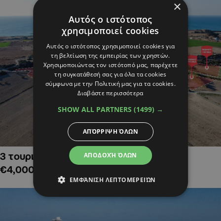
×
Αυτός ο ιστότοπος
χρησιμοποιεί cookies
Αυτός ο ιστότοπος χρησιμοποιεί cookies για
τη βελτίωση της εμπειρίας των χρηστών.
Χρησιμοποιώντας τον ιστότοπό μας, παρέχετε
τη συγκατάθεσή σας για όλα τα cookies
σύμφωνα με την Πολιτική μας για τα cookies.
Διαβάστε περισσότερα
SHOW ALL PARTNERS
(1499) →
ΑΠΌΡΡΙΨΗ ΌΛΩΝ
3 τουριστικά χωράφια στην Αλαμινό,
ΑΠΟΔΟΧΉ ΌΛΩΝ
€4,000,000
ΕΜΦΆΝΙΣΗ ΛΕΠΤΟΜΕΡΕΙΏΝ