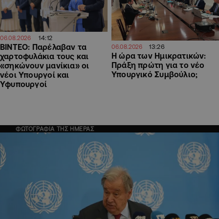
14:12
06.08.2026
ΒΙΝΤΕΟ: Παρέλαβαν τα
13:26
06.08.2026
Η ώρα των Ημικρατικών:
χαρτοφυλάκια τους και
Πράξη πρώτη για το νέο
«σηκώνουν μανίκια» οι
Υπουργικό Συμβούλιο;
νέοι Υπουργοί και
Υφυπουργοί
ΦΩΤΟΓΡΑΦΙΑ ΤΗΣ ΗΜΕΡΑΣ